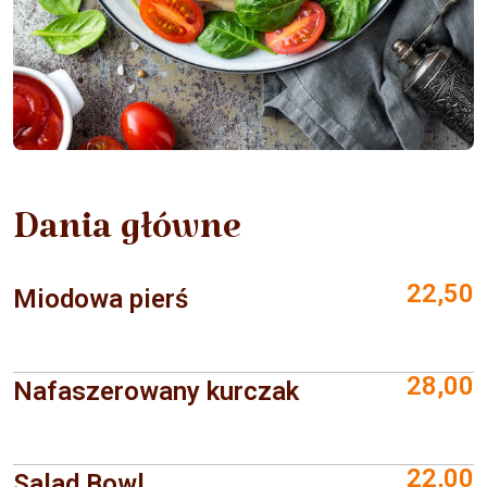
Dania główne
22,50
Miodowa pierś
28,00
Nafaszerowany kurczak
22,00
Salad Bowl