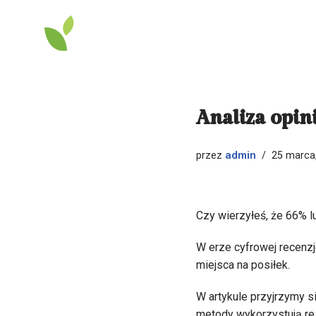
Przejdź
do
treści
Analiza opin
admin
przez
25 marca
Czy wierzyłeś, że 66% lu
W erze cyfrowej recenzj
miejsca na posiłek.
W artykule przyjrzymy si
metody wykorzystują res