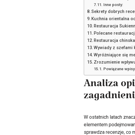
Inne posty:
Sekrety dobrych rece
Kuchnia orientalna 
Restauracja Sukienn
Polecane restaurac
Restauracja chinsk
Wywiady z szefami k
Wyróżniające się me
Zrozumienie wpływu
Powiązane wpisy
Analiza op
zagadnien
W ostatnich latach znacz
elementem podejmowania
sprawdza recenzje, co m