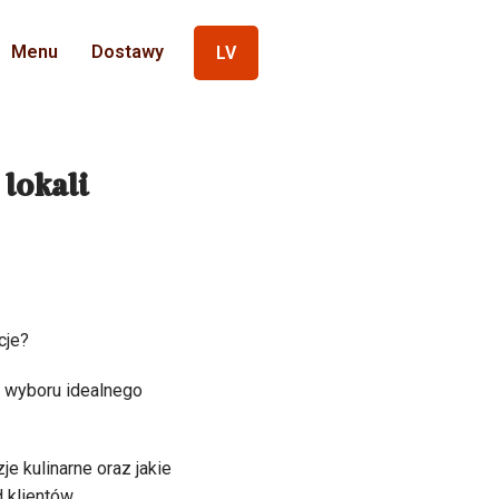
Menu
Dostawy
LV
lokali
cje?
o wyboru idealnego
e kulinarne oraz jakie
 klientów.