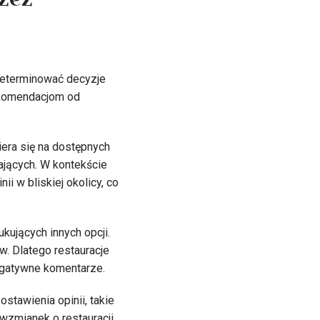
zez
 determinować decyzje
rekomendacjom od
iera się na dostępnych
ających. W kontekście
ii w bliskiej okolicy, co
ujących innych opcji.
w. Dlatego restauracje
egatywne komentarze.
tawienia opinii, takie
zmianek o restauracji.