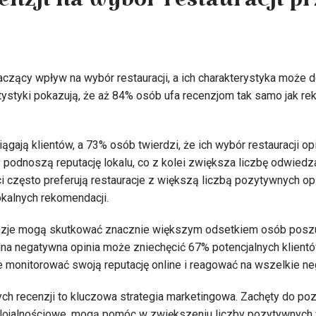
nzji na wybór restauracji pr
aczący wpływ na wybór restauracji, a ich charakterystyka może
atystyki pokazują, że aż 84% osób ufa recenzjom tak samo jak 
gają klientów, a 73% osób twierdzi, że ich wybór restauracji op
 podnoszą reputację lokalu, co z kolei zwiększa liczbę odwiedz
ci często preferują restauracje z większą liczbą pozytywnych opin
kalnych rekomendacji.
nzje mogą skutkować znacznie większym odsetkiem osób poszuk
dna negatywna opinia może zniechęcić 67% potencjalnych klientó
 monitorować swoją reputację online i reagować na wszelkie n
 recenzji to kluczowa strategia marketingowa. Zachęty do pozos
 lojalnościowe, mogą pomóc w zwiększeniu liczby pozytywnych w