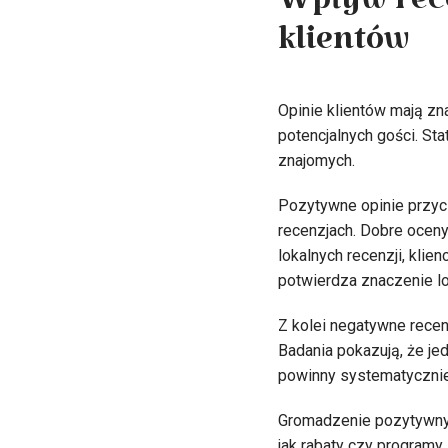
Wpływ rece
klientów
Opinie klientów mają zn
potencjalnych gości. St
znajomych.
Pozytywne opinie przycią
recenzjach. Dobre oceny
lokalnych recenzji, klien
potwierdza znaczenie lo
Z kolei negatywne rece
Badania pokazują, że je
powinny systematycznie
Gromadzenie pozytywnych
jak rabaty czy programy