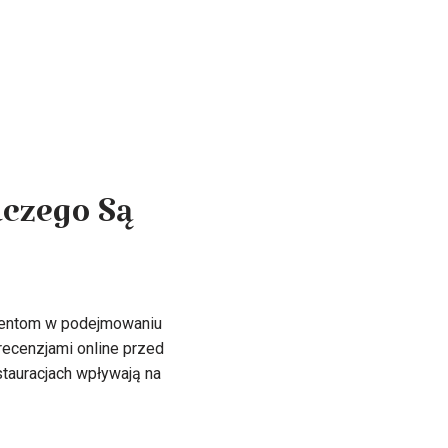
aczego Są
umentom w podejmowaniu
recenzjami online przed
stauracjach wpływają na