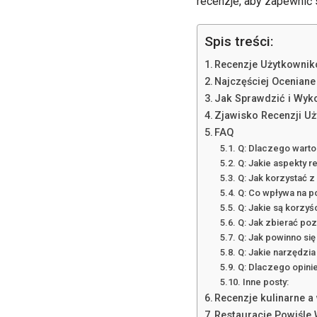
recenzje, aby zapewnić 
Spis treści:
Recenzje Użytkownik
Najczęściej Ocenian
Jak Sprawdzić i Wyk
Zjawisko Recenzji Uż
FAQ
Q: Dlaczego warto 
Q: Jakie aspekty r
Q: Jak korzystać z
Q: Co wpływa na po
Q: Jakie są korzyś
Q: Jak zbierać po
Q: Jak powinno si
Q: Jakie narzędzi
Q: Dlaczego opinie
Inne posty:
Recenzje kulinarne a
Restauracje Powiśle