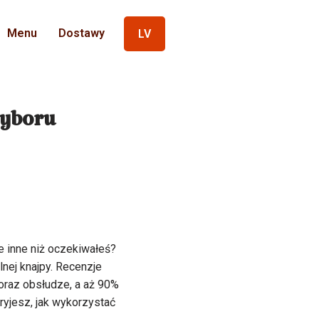
Menu
Dostawy
LV
wyboru
ie inne niż oczekiwałeś?
nej knajpy. Recenzje
 oraz obsłudze, a aż 90%
ryjesz, jak wykorzystać