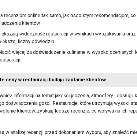
 recenzjom online tak samo, jak osobistym rekomendacjom, co 
adczenia klientów.
ększają widoczność restauracji w wynikach wyszukiwania oraz
ększej liczby odwiedzin.
płacić więcej za doświadczenie kulinarne w wysoko ocenianych lo
estauracji.
e ceny w restauracji budują zaufanie klientów
nież informacji na temat jakości jedzenia, atmosfery i obsługi,
o doświadczenia gości. Restauracje, które utrzymują wysoki st
wolenie klientów, zyskują lepsze recenzje, co wpływa na ich rep
 w analizę recenzji przed dokonaniem wyboru, aby znaleźć miejs