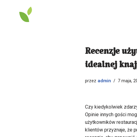
Przejdź
do
treści
Recenzje uży
idealnej kna
admin
przez
7 maja, 2
Czy kiedykolwiek zdarzył
Opinie innych gości mog
użytkowników restauracj
klientów przyznaje, że p