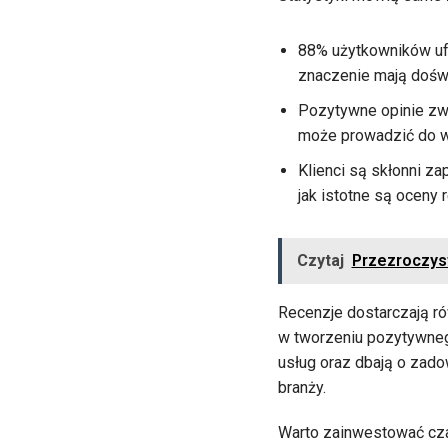
88% użytkowników ufa
znaczenie mają doświ
Pozytywne opinie zwi
może prowadzić do wi
Klienci są skłonni za
jak istotne są oceny r
Czytaj
Przezroczyst
Recenzje dostarczają rów
w tworzeniu pozytywneg
usług oraz dbają o zado
branży.
Warto zainwestować czas