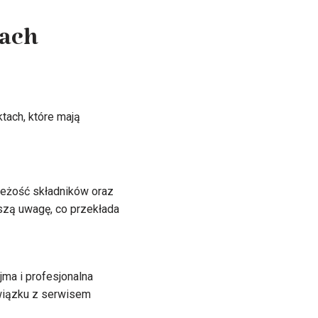
jach
tach, które mają
wieżość składników oraz
szą uwagę, co przekłada
jma i profesjonalna
wiązku z serwisem