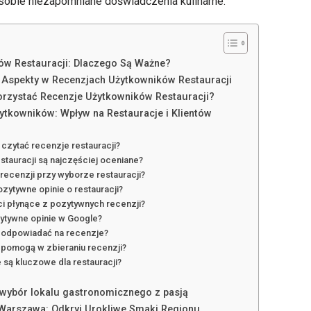
sobie niezapomniane doświadczenia kulinarne.
ów Restauracji: Dlaczego Są Ważne?
e Aspekty w Recenzjach Użytkowników Restauracji
orzystać Recenzje Użytkowników Restauracji?
ytkowników: Wpływ na Restauracje i Klientów
czytać recenzje restauracji?
estauracji są najczęściej oceniane?
 recenzji przy wyborze restauracji?
zytywne opinie o restauracji?
ci płynące z pozytywnych recenzji?
zytywne opinie w Google?
ę odpowiadać na recenzje?
a pomogą w zbieraniu recenzji?
 są kluczowe dla restauracji?
 wybór lokalu gastronomicznego z pasją
 Warszawa: Odkryj Urokliwe Smaki Regionu