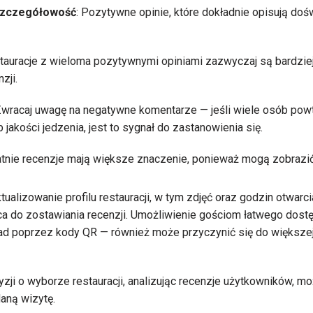
szczegółowość
: Pozytywne opinie, które dokładnie opisują doś
stauracje z wieloma pozytywnymi opiniami zazwyczaj są bardziej
zji.
Zwracaj uwagę na negatywne komentarze — jeśli wiele osób pow
 jakości jedzenia, jest to sygnał do zastanowienia się.
atnie recenzje mają większe znaczenie, ponieważ mogą zobrazić 
ualizowanie profilu restauracji, w tym zdjęć oraz godzin otwarc
ca do zostawiania recenzji. Umożliwienie gościom łatwego dostę
ład poprzez kody QR — również może przyczynić się do większe
ji o wyborze restauracji, analizując recenzje użytkowników, 
aną wizytę.