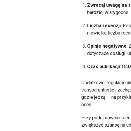
Zwracaj uwagę na 
bardziej wiarygodne.
Liczba recenzji
: Re
niewielką liczba recen
Opinie negatywne
: 
dotyczące obsługi lub
Czas publikacji
: Ost
Dodatkowo, regularne akt
transparentność i zachę
gdzie jedzą — na przyk
ocen.
Przy podejmowaniu decyz
zwiększyć szansę na ud