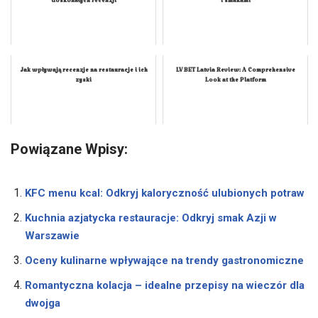
doskonałych recenzji
i smakami
Jak wpływają recenzje na restauracje i ich
LV BET Latvia Review: A Comprehensive
zyski
Look at the Platform
Powiązane Wpisy:
KFC menu kcal: Odkryj kaloryczność ulubionych potraw
Kuchnia azjatycka restauracje: Odkryj smak Azji w
Warszawie
Oceny kulinarne wpływające na trendy gastronomiczne
Romantyczna kolacja – idealne przepisy na wieczór dla
dwojga