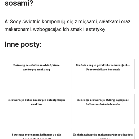
sosami?
A: Sosy świetnie komponują się z mięsami, sałatkami oraz
makaronami, wzbogacając ich smak i estetykę.
Inne posty:
Potrawy ze schabu na obiad, które
Średnie ceny w polskich restauracjach –
zachwycą smakoszy
Przewodnik po kosztach
Restauracja Lubin zachwyca autentycznym
Recenzje restauracji: Odkryj najlepsze
smakiem
kulinarne doświadczenia
Strategie recenzenta kulinarnego dla
Kuchnia azjatycka zachwyca różnorodnością