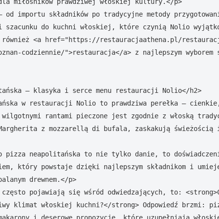
dla miłośników prawdziwej włoskiej kultury.</p>

– od importu składników po tradycyjne metody przygotowani
i szacunku do kuchni włoskiej, które czynią Nolio wyjątko
 również <a href="https://restauracjaathena.pl/restaurac
oznan-codziennie/">restauracja</a> z najlepszym wyborem s
tańska – klasyka i serce menu restauracji Nolio</h2>

ańska w restauracji Nolio to prawdziwa perełka – cienkie,
 wilgotnymi rantami pieczone jest zgodnie z włoską tradyc
Margherita z mozzarellą di bufala, zaskakują świeżością 
o pizza neapolitańska to nie tylko danie, to doświadczeni
iem, który powstaje dzięki najlepszym składnikom i umieję
alanym drewnem.</p>

 często pojawiają się wśród odwiedzających, to: <strong>C
iwy klimat włoskiej kuchni?</strong> Odpowiedź brzmi: piz
makarony i deserowe propozycje, które uzupełniają włoskie