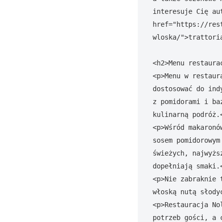
interesuje Cię au
href="https://res
wloska/">trattori
<h2>Menu restaura
<p>Menu w restaur
dostosować do ind
z pomidorami i ba
kulinarną podróż.<
<p>Wśród makaronó
sosem pomidorowym
świeżych, najwyżs
dopełniają smaki.<
<p>Nie zabraknie 
włoską nutą słodyc
<p>Restauracja No
potrzeb gości, a 