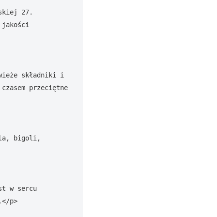
kiej 27. 
jakości 
ieże składniki i 
czasem przeciętne 
a, bigoli, 
t w sercu 
</p>
