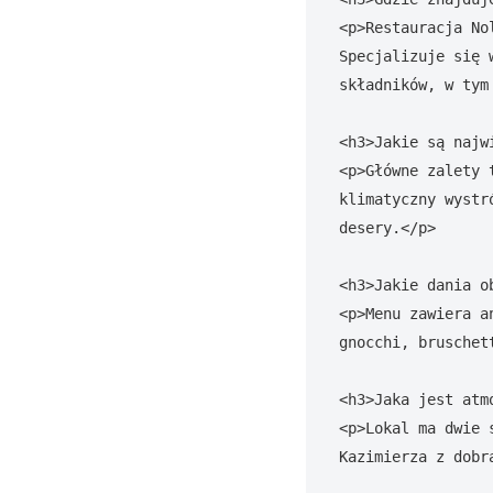
<p>Restauracja No
Specjalizuje się 
składników, w tym
<h3>Jakie są najw
<p>Główne zalety 
klimatyczny wystr
desery.</p>

<h3>Jakie dania o
<p>Menu zawiera a
gnocchi, bruschet
<h3>Jaka jest atm
<p>Lokal ma dwie 
Kazimierza z dobr