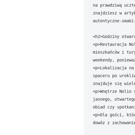
na prawdziwą uczt
znajdziesz w arty
autentyczne-smaki
<h2>Godziny otwar
<p>Restauracja No
mieszkańców i tur
weekendy, poniewa
<p>Lokalizacja na
spaceru po urokli
znajduje się wiel
<p>Wnętrze Nolio 
jasnego, otwarteg
obiad czy spotkani
<p>Dla gości, któ
dowóz z zachowani