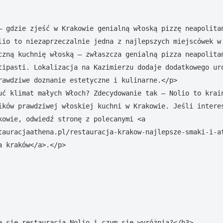
– gdzie zjeść w Krakowie genialną włoską pizzę neapolitań
lio to niezaprzeczalnie jedna z najlepszych miejscówek w 
czną kuchnię włoską – zwłaszcza genialną pizza neapolitań
tipasti. Lokalizacja na Kazimierzu dodaje dodatkowego uro
rawdziwe doznanie estetyczne i kulinarne.</p>

uć klimat małych Włoch? Zdecydowanie tak – Nolio to krain
ików prawdziwej włoskiej kuchni w Krakowie. Jeśli interes
kowie, odwiedź stronę z polecanymi <a 
tauracjaathena.pl/restauracja-krakow-najlepsze-smaki-i-a
 kraków</a>.</p>

e się restauracja Nolio i czym się wyróżnia?</h3>
