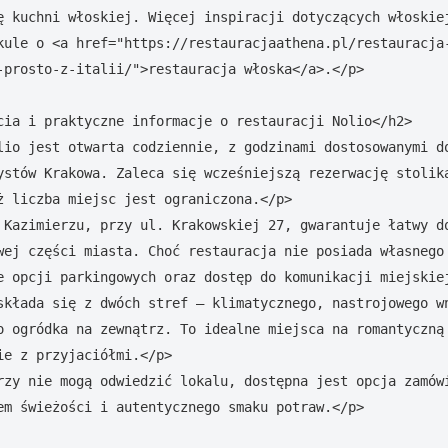
ę kuchni włoskiej. Więcej inspiracji dotyczących włoskiej
kule o <a href="https://restauracjaathena.pl/restauracja
-prosto-z-italii/">restauracja włoska</a>.</p>

cia i praktyczne informacje o restauracji Nolio</h2>

lio jest otwarta codziennie, z godzinami dostosowanymi do
ystów Krakowa. Zaleca się wcześniejszą rezerwację stolika
ż liczba miejsc jest ograniczona.</p>

 Kazimierzu, przy ul. Krakowskiej 27, gwarantuje łatwy do
wej części miasta. Choć restauracja nie posiada własnego 
e opcji parkingowych oraz dostęp do komunikacji miejskiej
składa się z dwóch stref – klimatycznego, nastrojowego wn
o ogródka na zewnątrz. To idealne miejsca na romantyczną 
e z przyjaciółmi.</p>

rzy nie mogą odwiedzić lokalu, dostępna jest opcja zamówi
em świeżości i autentycznego smaku potraw.</p>
