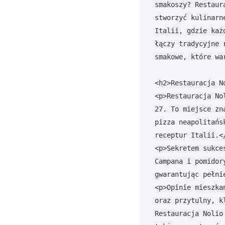
smakoszy? Restaur
stworzyć kulinarn
Italii, gdzie każ
łączy tradycyjne 
smakowe, które wa
<h2>Restauracja N
<p>Restauracja No
27. To miejsce zn
pizza neapolitańs
receptur Italii.</
<p>Sekretem sukce
Campana i pomidor
gwarantując pełnię
<p>Opinie mieszka
oraz przytulny, k
Restauracja Nolio