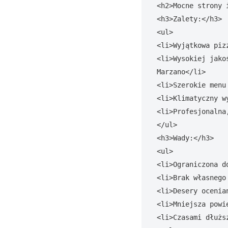
<h2>Mocne strony 
<h3>Zalety:</h3>

<ul>

<li>Wyjątkowa piz
<li>Wysokiej jako
Marzano</li>

<li>Szerokie menu
<li>Klimatyczny w
<li>Profesjonalna
</ul>

<h3>Wady:</h3>

<ul>

<li>Ograniczona d
<li>Brak własnego
<li>Desery ocenia
<li>Mniejsza powi
<li>Czasami dłużs