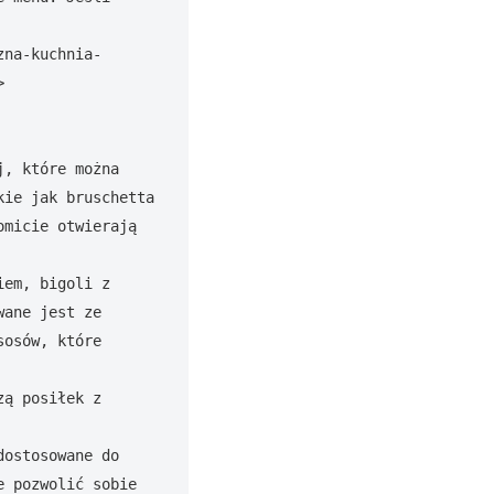
zna-kuchnia-


, które można 
ie jak bruschetta 
micie otwierają 
em, bigoli z 
ane jest ze 
osów, które 
ą posiłek z 
ostosowane do 
 pozwolić sobie 