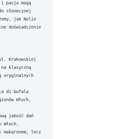
i pasja mogą 
o słonecznej 
emy, jak Nolio 
ne doświadczenie 
l. Krakowskiej 
na klasyczną 
 oryginalnych 
a di bufala 
ionów Włoch, 
wą jakość dań 
 Włoch. 
 makaronem, lecz 