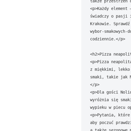
także przestrzeń 
<p>Każdy element 
świadczy o pasji 
Krakowie. Sprawdź
wybor-smakowych-d
codziennie.</p>

<h2>Pizza neapoli
<p>Pizza neapolit
z miękkimi, lekko
smaki, takie jak 
</p>

<p>Dla gości Noli
wyróżnia się smak
wypieku w piecu op
<p>Pytania, które
aby poczuć prawdz
a także sezonowe 