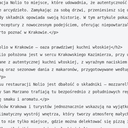
acja Nolio to miejsce, które udowadnia, że autentyczność 
e arcydzieło. Zamykając za sobą drzwi, przeniesiesz się d
dy składnik opowiada swoją historię. W tym artykule pokaż
receptury z nowoczesnym podejściem, oferując niepowtarzal
rto poznać w Krakowie.</p>

olio w Krakowie – oaza prawdziwej kuchni włoskiej</h2>

lio położona jest w sercu Krakowskiego Kazimierza, przy u
ane z autentycznej kuchni włoskiej, z wyraźnym naciskiem 
ką oraz sezonowe dania z makaronów, przygotowywane według
p>

su restauracji Nolio jest dbałość o składniki – mozzarell
y San Marzano trafiają tu bezpośrednio z południowych reg
 smaku i aromatu.</p>

ńców Krakowa i turystów jednoznacznie wskazują na wyjątko
limatyczny wystrój wnętrza, który tworzy atmosferę małych
 to nie tylko miejsce, gdzie można delektować się pizzą i