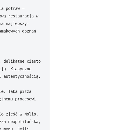
a potraw – 
wą restauracją w 
ja-najlepszy-
makowych doznań 
 delikatne ciasto 
ją. Klasyczne 
i autentycznością.
e. Taka pizza 
tnemu procesowi 
o zjeść w Nolio, 
za neapolitańska, 
 menu. Jeśli 