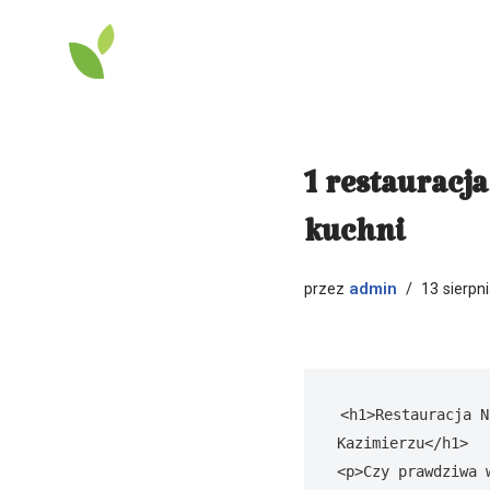
Przejdź
do
treści
1 restauracj
kuchni
admin
przez
13 sierpn
<h1>Restauracja N
Kazimierzu</h1>

<p>Czy prawdziwa 