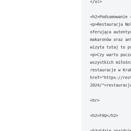
</ul>

<h2>Podsumowanie 
<p>Restauracja No
oferująca autenty
makaronów oraz an
wizyta tutaj to p
<p>Czy warto pocz
wszystkich miłośn
restauracje w Kra
href="https://res
2024/">restauracja
<hr>

<h2>FAQ</h2>

<h3>Gdzie znajduj