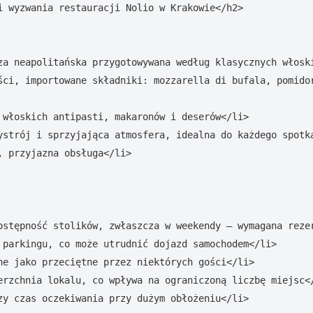
i wyzwania restauracji Nolio w Krakowie</h2>

za neapolitańska przygotowywana według klasycznych włoski
ści, importowane składniki: mozzarella di bufala, pomidor
 włoskich antipasti, makaronów i deserów</li>

ystrój i sprzyjająca atmosfera, idealna do każdego spotka
, przyjazna obsługa</li>

ostępność stolików, zwłaszcza w weekendy – wymagana rezer
 parkingu, co może utrudnić dojazd samochodem</li>

ne jako przeciętne przez niektórych gości</li>

erzchnia lokalu, co wpływa na ograniczoną liczbę miejsc</
zy czas oczekiwania przy dużym obłożeniu</li>
