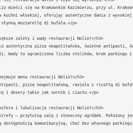
lio mieści się na Krakowskim Kazimierzu, przy ul. Krakows
w kuchni włoskiej, oferując autentyczne dania z wysokiej 
 słynną mozzarellę di bufala.</p>

iększe zalety i wady restauracji Nolio?</h3>

to autentyczna pizza neapolitańska, świetne antipasti, św
ój. Wady to ograniczona liczba stolików, brak parkingu i 
bejmuje menu restauracji Nolio?</h3>

ntipasti, pizzę neapolitańską, raviolo z ricottą di bufal
tę i desery takie jak sernik i ciasto.</p>

osfera i lokalizacja restauracji Nolio?</h3>

strefy – przytulną salę i słoneczny ogródek. Położony jes
ą dostępnością komunikacyjną, choć bez własnego parkingu.