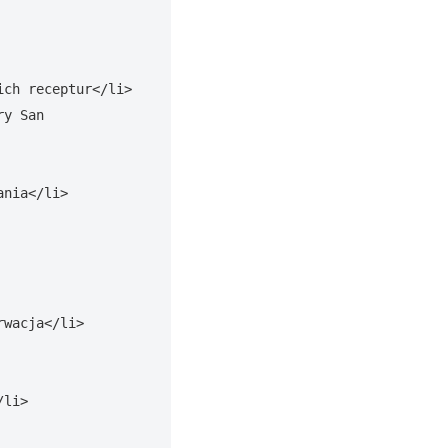
ch receptur</li>

y San 
nia</li>

wacja</li>

li>
