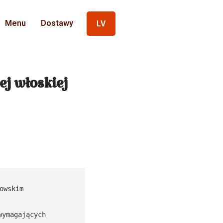
Menu
Dostawy
LV
ej włoskiej
wskim 
ymagających 