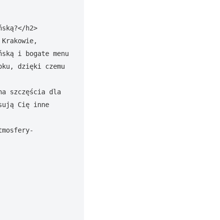
ską?</h2>

Krakowie, 
ską i bogate menu 
ku, dzięki czemu 
a szczęścia dla 
ują Cię inne 
tmosfery-