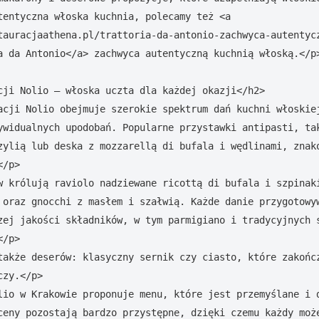
tentyczna włoska kuchnia, polecamy też <a 
tauracjaathena.pl/trattoria-da-antonio-zachwyca-autentyc
a da Antonio</a> zachwyca autentyczną kuchnią włoską.</p>
cji Nolio – włoska uczta dla każdej okazji</h2>

acji Nolio obejmuje szerokie spektrum dań kuchni włoskiej
ywidualnych upodobań. Popularne przystawki antipasti, tak
zylią lub deska z mozzarellą di bufala i wędlinami, znako
/p>

w królują raviolo nadziewane ricottą di bufala i szpinaki
 oraz gnocchi z masłem i szałwią. Każde danie przygotowyw
zej jakości składników, w tym parmigiano i tradycyjnych s
/p>

także deserów: klasyczny sernik czy ciasto, które zakończ
zy.</p>

lio w Krakowie proponuje menu, które jest przemyślane i d
ceny pozostają bardzo przystępne, dzięki czemu każdy może