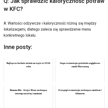
Q: Jak sprawdzić kaloryczność potraw
w KFC?
A: Wartości odżywcze i kaloryczność różnią się między
lokalizacjami, dlatego zaleca się sprawdzenie menu
konkretnego lokalu.
Inne posty:
Najlepsze kuchnie świata na topie w 2024
Gaga restauracja gruzińska wyjątkowe
roku
smaki Warszawy
Mamma Mia - Grojec Menu zachwyca
Przegryź restauracja zachwyca smakiem i
autentycznością i smakami
klimatem