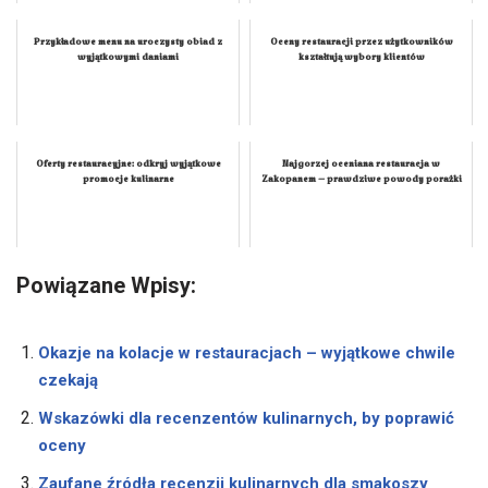
Przykładowe menu na uroczysty obiad z
Oceny restauracji przez użytkowników
wyjątkowymi daniami
kształtują wybory klientów
Oferty restauracyjne: odkryj wyjątkowe
Najgorzej oceniana restauracja w
promocje kulinarne
Zakopanem – prawdziwe powody porażki
Powiązane Wpisy:
Okazje na kolacje w restauracjach – wyjątkowe chwile
czekają
Wskazówki dla recenzentów kulinarnych, by poprawić
oceny
Zaufane źródła recenzji kulinarnych dla smakoszy