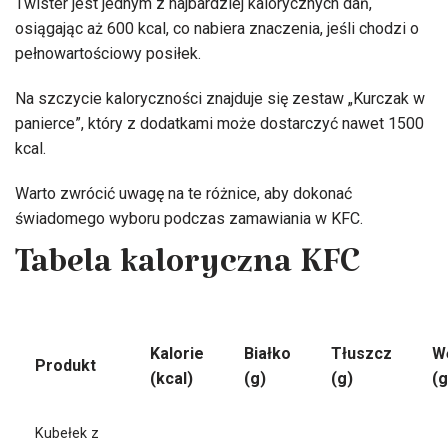
Twister jest jednym z najbardziej kalorycznych dań,
osiągając aż 600 kcal, co nabiera znaczenia, jeśli chodzi o
pełnowartościowy posiłek.
Na szczycie kaloryczności znajduje się zestaw „Kurczak w
panierce”, który z dodatkami może dostarczyć nawet 1500
kcal.
Warto zwrócić uwagę na te różnice, aby dokonać
świadomego wyboru podczas zamawiania w KFC.
Tabela kaloryczna KFC
Kalorie
Białko
Tłuszcz
W
Produkt
(kcal)
(g)
(g)
(g
Kubełek z