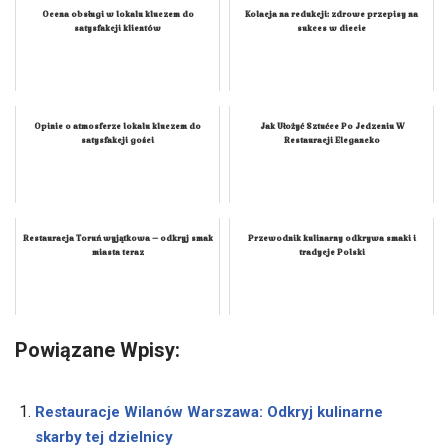
Ocena obsługi w lokalu kluczem do
Kolacja na redukcji: zdrowe przepisy na
satysfakcji klientów
sukces w diecie
Opinie o atmosferze lokalu kluczem do
Jak Ułożyć Sztućce Po Jedzeniu W
satysfakcji gości
Restauracji Elegancko
Restauracja Toruń wyjątkowa – odkryj smak
Przewodnik kulinarny odkrywa smaki i
miasta teraz
tradycje Polski
Powiązane Wpisy:
Restauracje Wilanów Warszawa: Odkryj kulinarne
skarby tej dzielnicy