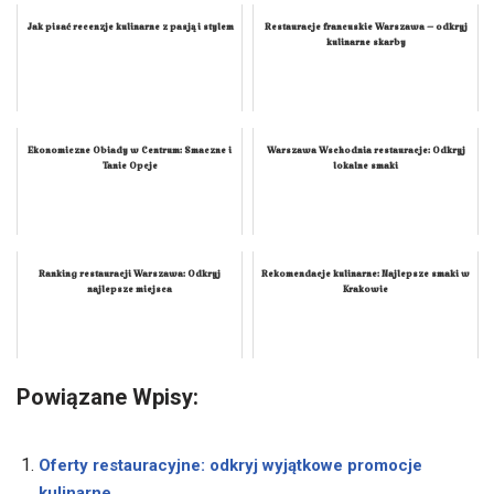
Jak pisać recenzje kulinarne z pasją i stylem
Restauracje francuskie Warszawa – odkryj
kulinarne skarby
Ekonomiczne Obiady w Centrum: Smaczne i
Warszawa Wschodnia restauracje: Odkryj
Tanie Opcje
lokalne smaki
Ranking restauracji Warszawa: Odkryj
Rekomendacje kulinarne: Najlepsze smaki w
najlepsze miejsca
Krakowie
Powiązane Wpisy:
Oferty restauracyjne: odkryj wyjątkowe promocje
kulinarne