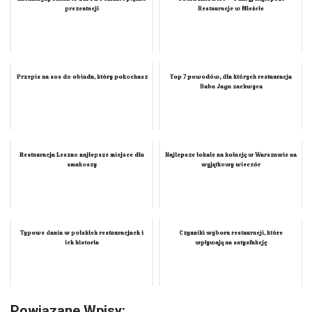
Kuchnia japońska to zdrowe smaki i piękno
Obiad Katowice – Odkryj Najlepsze
prezentacji
Restauracje w Mieście
Przepis na sos do obiadu, który pokochasz
Top 7 powodów, dla których restauracja
Baba Jaga zachwyca
Restauracja Leszno najlepsze miejsce dla
Najlepsze lokale na kolację w Warszawie na
smakoszy
wyjątkowy wieczór
Typowe dania w polskich restauracjach i
Czynniki wyboru restauracji, które
ich historia
wpływają na satysfakcję
Powiązane Wpisy: