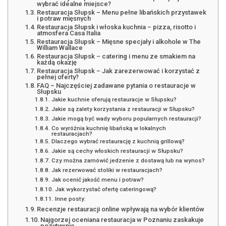
wybrać idealne miejsce?
Restauracja Słupsk – Menu pełne libańskich przystawek
i potraw mięsnych
Restauracja Słupsk i włoska kuchnia – pizza, risotto i
atmosfera Casa Italia
Restauracja Słupsk – Mięsne specjały i alkohole w The
William Wallace
Restauracja Słupsk – catering i menu ze smakiem na
każdą okazję
Restauracja Słupsk – Jak zarezerwować i korzystać z
pełnej oferty?
FAQ – Najczęściej zadawane pytania o restauracje w
Słupsku
Jakie kuchnie oferują restauracje w Słupsku?
Jakie są zalety korzystania z restauracji w Słupsku?
Jakie mogą być wady wyboru popularnych restauracji?
Co wyróżnia kuchnię libańską w lokalnych
restauracjach?
Dlaczego wybrać restaurację z kuchnią grillową?
Jakie są cechy włoskich restauracji w Słupsku?
Czy można zamówić jedzenie z dostawą lub na wynos?
Jak rezerwować stoliki w restauracjach?
Jak ocenić jakość menu i potraw?
Jak wykorzystać ofertę cateringową?
Inne posty:
Recenzje restauracji online wpływają na wybór klientów
Najgorzej oceniana restauracja w Poznaniu zaskakuje
pozytywnie