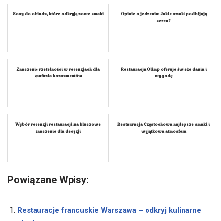
Sosy do obiadu, które odkryją nowe smaki
Opinie o jedzeniu: Jakie smaki podbijają
serca?
Znaczenie rzetelności w recenzjach dla
Restauracja Olimp oferuje świeże dania i
zaufania konsumentów
wygodę
Wybór recenzji restauracji ma kluczowe
Restauracja Częstochowa najlepsze smaki i
znaczenie dla decyzji
wyjątkowa atmosfera
Powiązane Wpisy:
Restauracje francuskie Warszawa – odkryj kulinarne