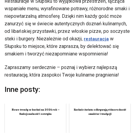
Restauracje w Słupsku to wyjątkowa przestrzeń, łącząca
wspaniałe menu, wyrafinowane potrawy, różnorodne smaki i
niepowtarzalną atmosferę. Dzięki nim każdy gość może
zanurzyć się w świecie autentycznych doznań kulinarnych,
od libańskiej przystawki, przez włoskie pizze, po soczyste
steki i burgery. Niezależnie od okazji,
w
restauracja
Słupsku to miejsce, które zaprasza, by delektować się
smakiem i tworzyć niezapomniane wspomnienia!
Zapraszamy serdecznie – poznaj i wybierz najlepszą
restaurację, która zaspokoi Twoje kulinarne pragnienia!
Inne posty:
Nowe trendy w kuchni na 2024 rok –
Kuchnie świata odkrywają różnorodność
funkcjonalność i estetyka
smaków i tradycji