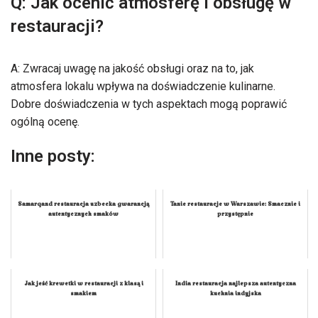
Q: Jak ocenić atmosferę i obsługę w
restauracji?
A: Zwracaj uwagę na jakość obsługi oraz na to, jak
atmosfera lokalu wpływa na doświadczenie kulinarne.
Dobre doświadczenia w tych aspektach mogą poprawić
ogólną ocenę.
Inne posty:
Samarqand restauracja uzbecka gwarancją
Tanie restauracje w Warszawie: Smacznie i
autentycznych smaków
przystępnie
Jak jeść krewetki w restauracji z klasą i
India restauracja najlepsza autentyczna
smakiem
kuchnia indyjska