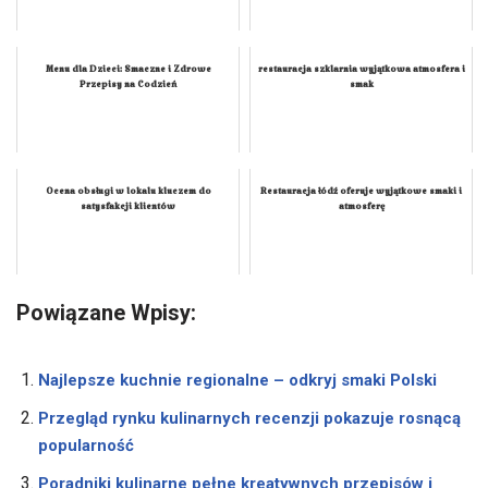
Menu dla Dzieci: Smaczne i Zdrowe
restauracja szklarnia wyjątkowa atmosfera i
Przepisy na Codzień
smak
Ocena obsługi w lokalu kluczem do
Restauracja łódź oferuje wyjątkowe smaki i
satysfakcji klientów
atmosferę
Powiązane Wpisy:
Najlepsze kuchnie regionalne – odkryj smaki Polski
Przegląd rynku kulinarnych recenzji pokazuje rosnącą
popularność
Poradniki kulinarne pełne kreatywnych przepisów i