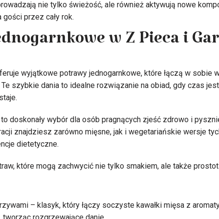
owadzają nie tylko świeżość, ale również aktywują nowe kompoz
 gości przez cały rok.
dnogarnkowe w Z Pieca i Ga
oferuje wyjątkowe potrawy jednogarnkowe, które łączą w sobie 
e szybkie dania to idealne rozwiązanie na obiad, gdy czas jest
taje.
to doskonały wybór dla osób pragnących zjeść zdrowo i pyszni
racji znajdziesz zarówno mięsne, jak i wegetariańskie wersje ty
ncje dietetyczne.
traw, które mogą zachwycić nie tylko smakiem, ale także prostot
zywami – klasyk, który łączy soczyste kawałki mięsa z aromaty
 tworząc rozgrzewające danie.