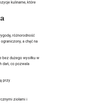
ycje kulinarne, które
ra
wygodę, różnorodność
 ograniczony, a chęć na
e bez dużego wysiłku w
ch dań, co pozwala
ą przy
cznymi ziołami i