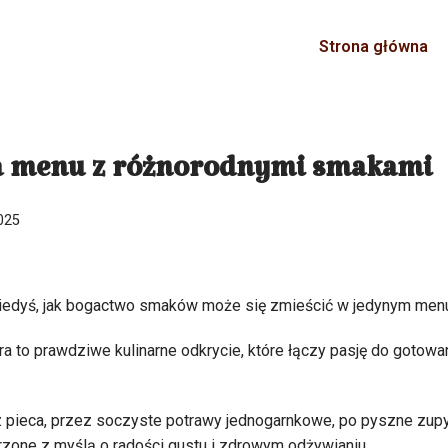
Strona główna
ara menu z różnorodnymi smakami
025
kiedyś, jak bogactwo smaków może się zmieścić w jedynym men
ra to prawdziwe kulinarne odkrycie, które łączy pasję do gotowa
 pieca, przez soczyste potrawy jednogarnkowe, po pyszne zupy
rzone z myślą o radości gustu i zdrowym odżywianiu.