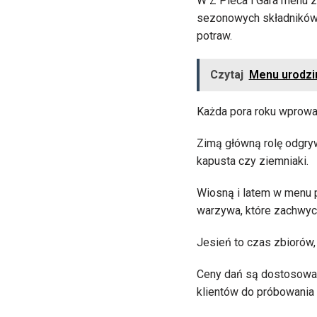
W Z Pieca i Gara menu 
sezonowych składników. 
potraw.
Czytaj
Menu urodzi
Każda pora roku wprowad
Zimą główną rolę odgry
kapusta czy ziemniaki.
Wiosną i latem w menu po
warzywa, które zachwyc
Jesień to czas zbiorów,
Ceny dań są dostosowane
klientów do próbowani