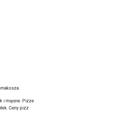
 smakosza.
k i mięsne. Pizze
łek. Ceny pizz