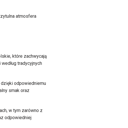
rzytulna atmosfera
lskie, które zachwycają
 według tradycyjnych
ć dzięki odpowiedniemu
alny smak oraz
tach, w tym zarówno z
raz odpowiedniej