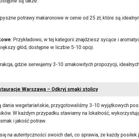
dostępne są także:
 pyszne potrawy makaronowe w cenie od 25 zł, które są idealn
kowe
: Przykładowo, w tej kategorii znajdziesz sycące i aromaty
iększy głód, dostępne w liczbie 5-10 opcji.
atrakcja, gdzie serwujemy 3-10 smakowitych propozycji, idealny
tauracje Warszawa – Odkryj smaki stolicy
ują dania wegetariańskie, przygotowaliśmy 3-10 wyjątkowych posi
dników. W każdym przypadku stawiamy na lokalność, wykorzystuj
mak i jakość potraw.
się na autentyczności swoich dań, co sprawia, że każdy posiłek j