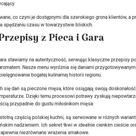
cający.
ane, co czyni je dostępnymi dla szerokiego grona klientów, a p
a spędzaniu czasu w towarzystwie bliskich.
Przepisy z Pieca i Gara
 Gara stawiamy na autentyczność, serwując klasyczne przepisy po
 aromatem. Nasze menu wyróżnia się daniami przygotowywanymi
pielęgnowanie bogatej kulinarnej historii regionu.
h się dań są pieczone mięsa, które osiągają swoją doskonałoś
emperaturze. Dzięki temu procesowi potrawy zyskują niepowtarz
ścią przypadnie do gustu miłośnikom mięsa.
istotną częścią polskiej kuchni, są serwowane w różnych warian
ańskim nadzieniem. Ich sekret tkwi w idealnie cienkim cieście o
 zapewnia niezrównane wrażenia smakowe.