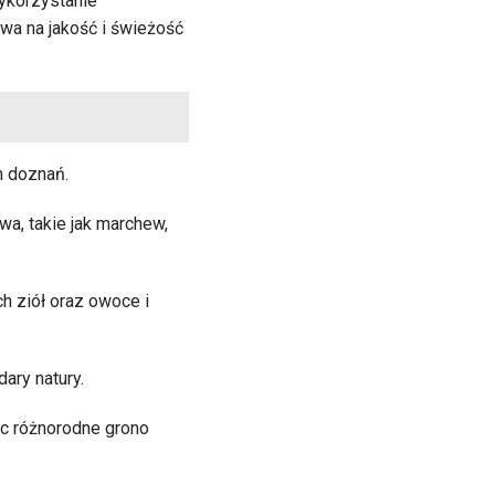
ykorzystanie
wa na jakość i świeżość
h doznań.
a, takie jak marchew,
ch ziół oraz owoce i
ary natury.
ąc różnorodne grono