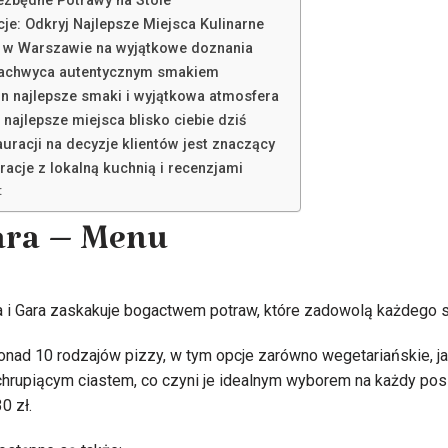
ezbędne Potrawy na Stole
cje: Odkryj Najlepsze Miejsca Kulinarne
e w Warszawie na wyjątkowe doznania
zachwyca autentycznym smakiem
n najlepsze smaki i wyjątkowa atmosfera
 najlepsze miejsca blisko ciebie dziś
auracji na decyzje klientów jest znaczący
racje z lokalną kuchnią i recenzjami
:
Gara – Menu
ca i Gara zaskakuje bogactwem potraw, które zadowolą każdego
ponad 10 rodzajów pizzy, w tym opcje zarówno wegetariańskie, ja
 chrupiącym ciastem, co czyni je idealnym wyborem na każdy posi
0 zł.