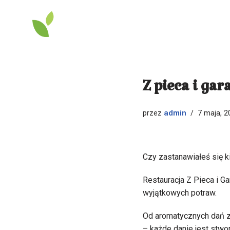
Przejdź
do
treści
Z pieca i g
admin
przez
7 maja, 2
Czy zastanawiałeś się 
Restauracja Z Pieca i Ga
wyjątkowych potraw.
Od aromatycznych dań z
– każde danie jest stwo