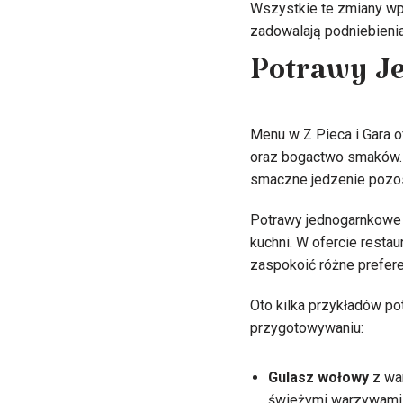
Wszystkie te zmiany wpr
zadowalają podniebienia
Potrawy Je
Menu w Z Pieca i Gara 
oraz bogactwo smaków. T
smaczne jedzenie pozos
Potrawy jednogarnkowe 
kuchni. W ofercie restau
zaspokoić różne prefere
Oto kilka przykładów po
przygotowywaniu:
Gulasz wołowy
z war
świeżymi warzywami,