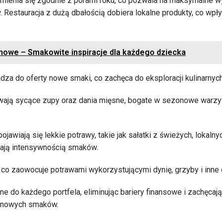
zmienia się zgodnie z porami roku, co pozwala na maksymalne w
Restauracja z dużą dbałością dobiera lokalne produkty, co wpły
nowe – Smakowite inspiracje dla każdego dziecka
za do oferty nowe smaki, co zachęca do eksploracji kulinarnyc
wają sycące zupy oraz dania mięsne, bogate w sezonowe warzyw
jawiają się lekkie potrawy, takie jak sałatki z świeżych, lokalny
ają intensywnością smaków.
 co zaowocuje potrawami wykorzystującymi dynię, grzyby i inne d
 do każdego portfela, eliminując bariery finansowe i zachęcaj
a nowych smaków.