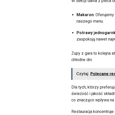
W sekcji dania z pieca 
Makaron
: Oferujemy
naszego menu.
Potrawy jednogarn
zaspokoją nawet najw
Zupy z gara to kolejna 
chłodne dni.
Czytaj
Polecane res
Dla tych, którzy prefer
świeżość i jakość skła
co znacząco wpływa na s
Restauracja koncentruje 