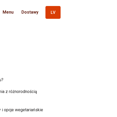
Menu
Dostawy
LV
u?
nia z różnorodnością
 i opcje wegetariańskie