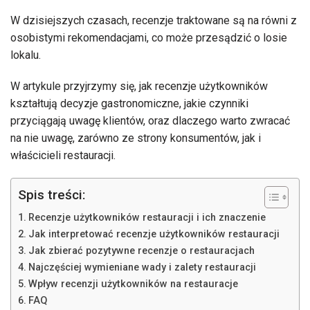
W dzisiejszych czasach, recenzje traktowane są na równi z
osobistymi rekomendacjami, co może przesądzić o losie
lokalu.
W artykule przyjrzymy się, jak recenzje użytkowników
kształtują decyzje gastronomiczne, jakie czynniki
przyciągają uwagę klientów, oraz dlaczego warto zwracać
na nie uwagę, zarówno ze strony konsumentów, jak i
właścicieli restauracji.
Spis treści:
Recenzje użytkowników restauracji i ich znaczenie
Jak interpretować recenzje użytkowników restauracji
Jak zbierać pozytywne recenzje o restauracjach
Najczęściej wymieniane wady i zalety restauracji
Wpływ recenzji użytkowników na restauracje
FAQ