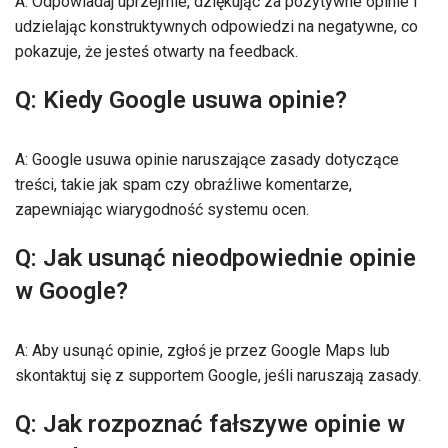
A: Odpowiadaj uprzejmie, dziękując za pozytywne opinie i
udzielając konstruktywnych odpowiedzi na negatywne, co
pokazuje, że jesteś otwarty na feedback.
Q: Kiedy Google usuwa opinie?
A: Google usuwa opinie naruszające zasady dotyczące
treści, takie jak spam czy obraźliwe komentarze,
zapewniając wiarygodność systemu ocen.
Q: Jak usunąć nieodpowiednie opinie
w Google?
A: Aby usunąć opinie, zgłoś je przez Google Maps lub
skontaktuj się z supportem Google, jeśli naruszają zasady.
Q: Jak rozpoznać fałszywe opinie w