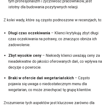
tym profesjonalizm i życzliwość pracowników, jest
istotny dla budowania pozytywnych relacji.
Z kolei wady, które są często podnoszone w recenzjach, to:
Długi czas oczekiwania
– Klienci krytykują zbyt długi
czas oczekiwania na potrawy, co znacząco obniża ich
zadowolenie.
Zbyt wysokie ceny
– Niekiedy klienci uważają ceny za
nieadekwatne do jakości oferowanych dań, co wpływa na
decyzje o powrocie.
Braki w ofercie dań wegetariańskich
– Często
pojawia się uwaga o niedostatecznym menu dla
wegetarian, co może zniechęcać tę grupę klientów.
Zrozumienie tych aspektów jest kluczowe zarówno dla