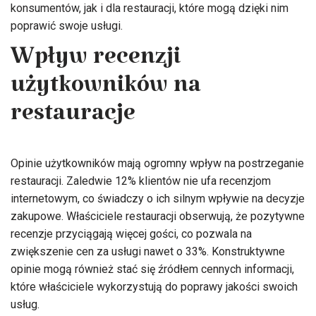
konsumentów, jak i dla restauracji, które mogą dzięki nim
poprawić swoje usługi.
Wpływ recenzji
użytkowników na
restauracje
Opinie użytkowników mają ogromny wpływ na postrzeganie
restauracji. Zaledwie 12% klientów nie ufa recenzjom
internetowym, co świadczy o ich silnym wpływie na decyzje
zakupowe. Właściciele restauracji obserwują, że pozytywne
recenzje przyciągają więcej gości, co pozwala na
zwiększenie cen za usługi nawet o 33%. Konstruktywne
opinie mogą również stać się źródłem cennych informacji,
które właściciele wykorzystują do poprawy jakości swoich
usług.