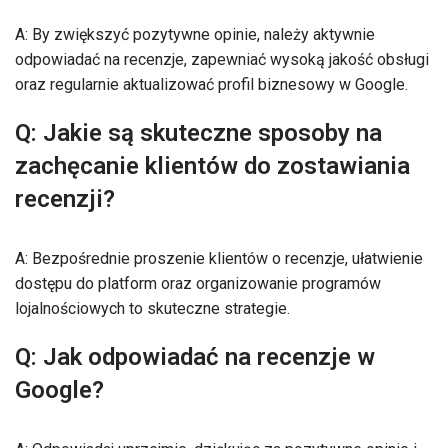
A: By zwiększyć pozytywne opinie, należy aktywnie
odpowiadać na recenzje, zapewniać wysoką jakość obsługi
oraz regularnie aktualizować profil biznesowy w Google.
Q: Jakie są skuteczne sposoby na
zachęcanie klientów do zostawiania
recenzji?
A: Bezpośrednie proszenie klientów o recenzje, ułatwienie
dostępu do platform oraz organizowanie programów
lojalnościowych to skuteczne strategie.
Q: Jak odpowiadać na recenzje w
Google?