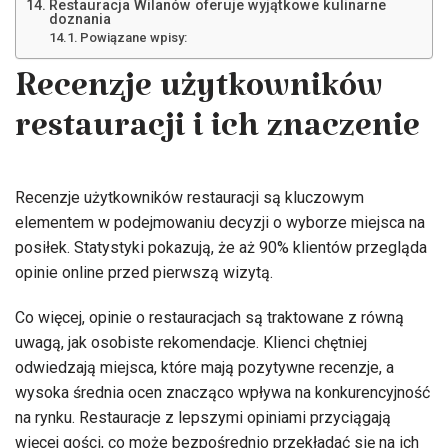
Restauracja Wilanów oferuje wyjątkowe kulinarne
doznania
Powiązane wpisy:
Recenzje użytkowników
restauracji i ich znaczenie
Recenzje użytkowników restauracji są kluczowym
elementem w podejmowaniu decyzji o wyborze miejsca na
posiłek. Statystyki pokazują, że aż 90% klientów przegląda
opinie online przed pierwszą wizytą.
Co więcej, opinie o restauracjach są traktowane z równą
uwagą, jak osobiste rekomendacje. Klienci chętniej
odwiedzają miejsca, które mają pozytywne recenzje, a
wysoka średnia ocen znacząco wpływa na konkurencyjność
na rynku. Restauracje z lepszymi opiniami przyciągają
więcej gości, co może bezpośrednio przekładać się na ich