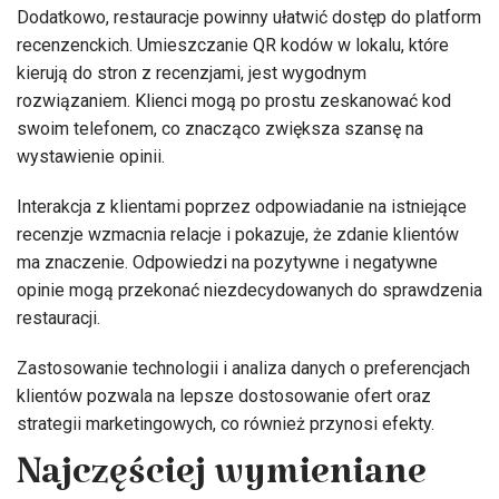
Dodatkowo, restauracje powinny ułatwić dostęp do platform
recenzenckich. Umieszczanie QR kodów w lokalu, które
kierują do stron z recenzjami, jest wygodnym
rozwiązaniem. Klienci mogą po prostu zeskanować kod
swoim telefonem, co znacząco zwiększa szansę na
wystawienie opinii.
Interakcja z klientami poprzez odpowiadanie na istniejące
recenzje wzmacnia relacje i pokazuje, że zdanie klientów
ma znaczenie. Odpowiedzi na pozytywne i negatywne
opinie mogą przekonać niezdecydowanych do sprawdzenia
restauracji.
Zastosowanie technologii i analiza danych o preferencjach
klientów pozwala na lepsze dostosowanie ofert oraz
strategii marketingowych, co również przynosi efekty.
Najczęściej wymieniane