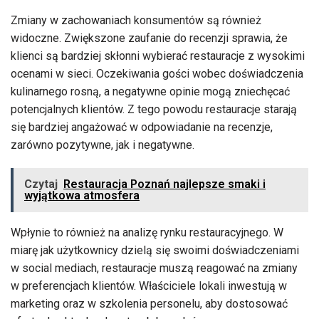
Zmiany w zachowaniach konsumentów są również
widoczne. Zwiększone zaufanie do recenzji sprawia, że
klienci są bardziej skłonni wybierać restauracje z wysokimi
ocenami w sieci. Oczekiwania gości wobec doświadczenia
kulinarnego rosną, a negatywne opinie mogą zniechęcać
potencjalnych klientów. Z tego powodu restauracje starają
się bardziej angażować w odpowiadanie na recenzje,
zarówno pozytywne, jak i negatywne.
Czytaj
Restauracja Poznań najlepsze smaki i
wyjątkowa atmosfera
Wpłynie to również na analizę rynku restauracyjnego. W
miarę jak użytkownicy dzielą się swoimi doświadczeniami
w social mediach, restauracje muszą reagować na zmiany
w preferencjach klientów. Właściciele lokali inwestują w
marketing oraz w szkolenia personelu, aby dostosować