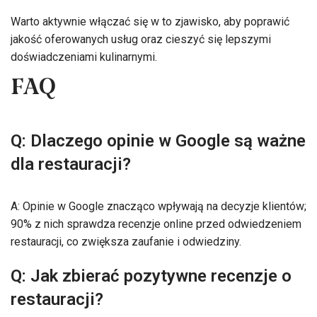
Warto aktywnie włączać się w to zjawisko, aby poprawić
jakość oferowanych usług oraz cieszyć się lepszymi
doświadczeniami kulinarnymi.
FAQ
Q: Dlaczego opinie w Google są ważne
dla restauracji?
A: Opinie w Google znacząco wpływają na decyzje klientów;
90% z nich sprawdza recenzje online przed odwiedzeniem
restauracji, co zwiększa zaufanie i odwiedziny.
Q: Jak zbierać pozytywne recenzje o
restauracji?