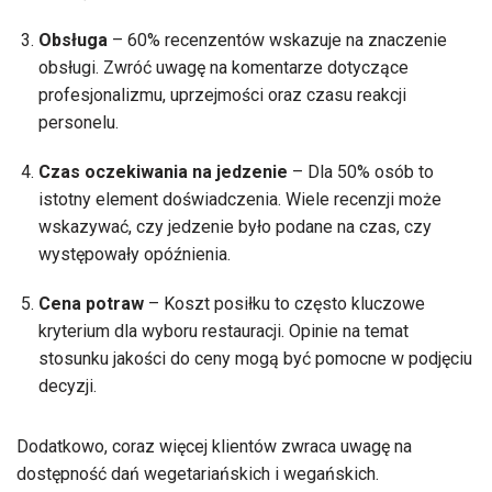
Obsługa
– 60% recenzentów wskazuje na znaczenie
obsługi. Zwróć uwagę na komentarze dotyczące
profesjonalizmu, uprzejmości oraz czasu reakcji
personelu.
Czas oczekiwania na jedzenie
– Dla 50% osób to
istotny element doświadczenia. Wiele recenzji może
wskazywać, czy jedzenie było podane na czas, czy
występowały opóźnienia.
Cena potraw
– Koszt posiłku to często kluczowe
kryterium dla wyboru restauracji. Opinie na temat
stosunku jakości do ceny mogą być pomocne w podjęciu
decyzji.
Dodatkowo, coraz więcej klientów zwraca uwagę na
dostępność dań wegetariańskich i wegańskich.