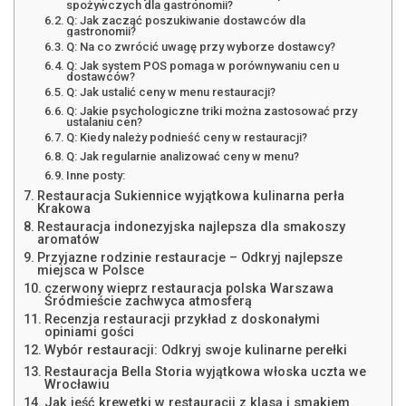
spożywczych dla gastronomii?
Q: Jak zacząć poszukiwanie dostawców dla
gastronomii?
Q: Na co zwrócić uwagę przy wyborze dostawcy?
Q: Jak system POS pomaga w porównywaniu cen u
dostawców?
Q: Jak ustalić ceny w menu restauracji?
Q: Jakie psychologiczne triki można zastosować przy
ustalaniu cen?
Q: Kiedy należy podnieść ceny w restauracji?
Q: Jak regularnie analizować ceny w menu?
Inne posty:
Restauracja Sukiennice wyjątkowa kulinarna perła
Krakowa
Restauracja indonezyjska najlepsza dla smakoszy
aromatów
Przyjazne rodzinie restauracje – Odkryj najlepsze
miejsca w Polsce
czerwony wieprz restauracja polska Warszawa
Śródmieście zachwyca atmosferą
Recenzja restauracji przykład z doskonałymi
opiniami gości
Wybór restauracji: Odkryj swoje kulinarne perełki
Restauracja Bella Storia wyjątkowa włoska uczta we
Wrocławiu
Jak jeść krewetki w restauracji z klasą i smakiem