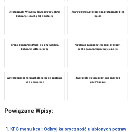
Restauracje Wilanów Warszawa: Odkryj
Jak wpływają recenzje na restauracje i ich
kulinarne skarby tej dzielnicy
zyski
Trend kulinarny 2025: Co przewidują
Czytanie między wierszami recenzji
kulinarni influencerzy
wzbogaca interpretację emocji
Autentyczność recenzji kluczem do zaufania
Znaczenie opinii gości dla sukcesu
w e-commerce
gastronomii
Powiązane Wpisy:
KFC menu kcal: Odkryj kaloryczność ulubionych potraw