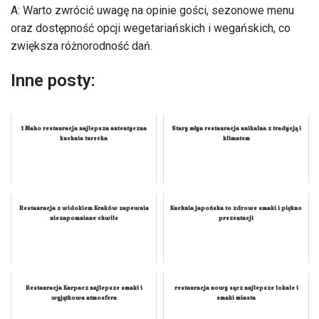
A: Warto zwrócić uwagę na opinie gości, sezonowe menu
oraz dostępność opcji wegetariańskich i wegańskich, co
zwiększa różnorodność dań.
Inne posty:
1 Maho restauracja najlepsza autentyczna
Stary młyn restauracja unikalna z tradycją i
kuchnia turecka
klimatem
Restauracja z widokiem Kraków zapewnia
Kuchnia japońska to zdrowe smaki i piękno
niezapomniane chwile
prezentacji
Restauracja Karpacz najlepsze smaki i
restauracja nowy sącz najlepsze lokale i
wyjątkowa atmosfera
smaki miasta