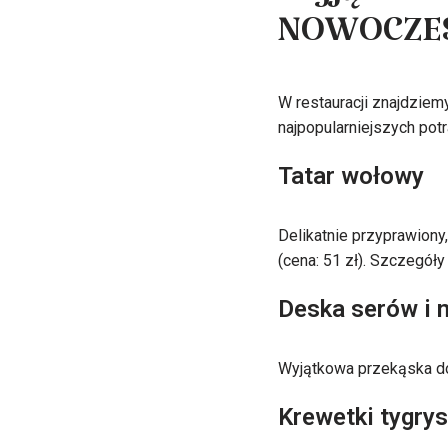
Wyjątkowe 
NOWOCZESN
W restauracji znajdziem
najpopularniejszych pot
Tatar wołowy
Delikatnie przyprawiony
(cena: 51 zł). Szczegół
Deska serów i 
Wyjątkowa przekąska do 
Krewetki tygrys