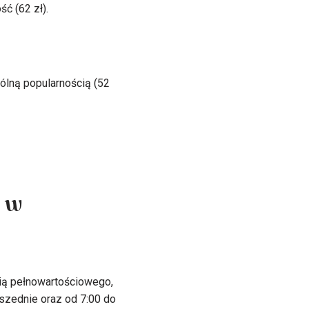
ć (62 zł).
lną popularnością (52
 w
nią pełnowartościowego,
szednie oraz od 7:00 do