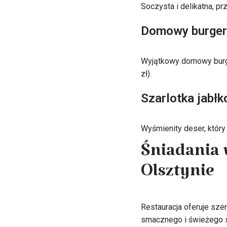
Soczysta i delikatna, p
Domowy burger
Wyjątkowy domowy burge
zł).
Szarlotka jabł
Wyśmienity deser, który
Śniadania
Olsztynie
Restauracja oferuje sze
smacznego i świeżego s