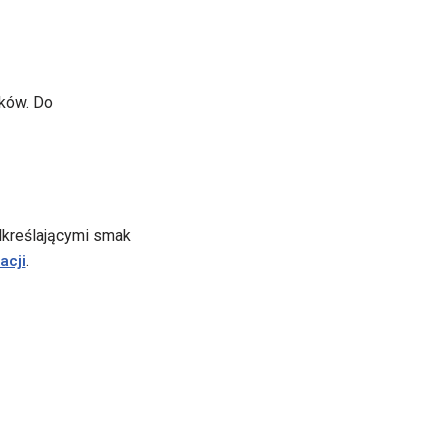
ików. Do
dkreślającymi smak
.
acji