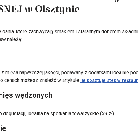
dania z menu restauracji
EJ w Olsztynie
y dania, które zachwycają smakiem i starannym doborem składn
raw należą:
, z mięsa najwyższej jakości, podawany z dodatkami idealnie po
y o cenach możesz znaleźć w artykule
ile kosztuje stek w restaur
mięs wędzonych
degustacji, idealna na spotkania towarzyskie (59 zł).
ie