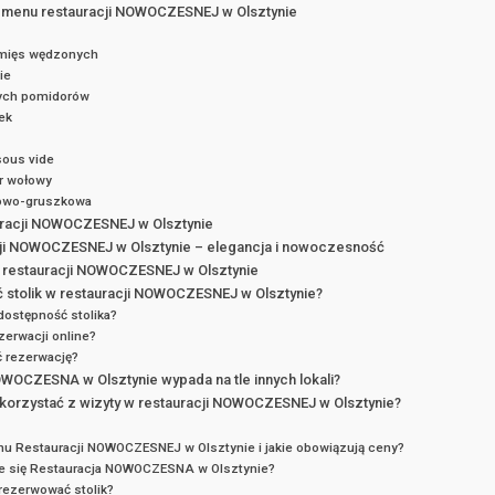
 menu restauracji NOWOCZESNEJ w Olsztynie
 mięs wędzonych
ie
ych pomidorów
ek
sous vide
r wołowy
kowo-gruszkowa
uracji NOWOCZESNEJ w Olsztynie
ji NOWOCZESNEJ w Olsztynie – elegancja i nowoczesność
 w restauracji NOWOCZESNEJ w Olsztynie
stolik w restauracji NOWOCZESNEJ w Olsztynie?
dostępność stolika?
zerwacji online?
ć rezerwację?
OWOCZESNA w Olsztynie wypada na tle innych lokali?
korzystać z wizyty w restauracji NOWOCZESNEJ w Olsztynie?
nu Restauracji NOWOCZESNEJ w Olsztynie i jakie obowiązują ceny?
je się Restauracja NOWOCZESNA w Olsztynie?
rezerwować stolik?