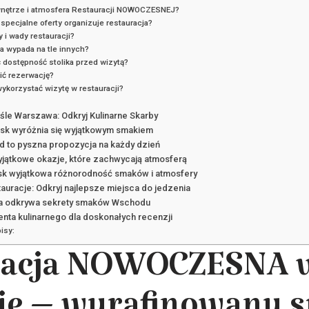
wnętrze i atmosfera Restauracji NOWOCZESNEJ?
 specjalne oferty organizuje restauracja?
y i wady restauracji?
ja wypada na tle innych?
 dostępność stolika przed wizytą?
ić rezerwację?
wykorzystać wizytę w restauracji?
śle Warszawa: Odkryj Kulinarne Skarby
sk wyróżnia się wyjątkowym smakiem
d to pyszna propozycja na każdy dzień
yjątkowe okazje, które zachwycają atmosferą
sk wyjątkowa różnorodność smaków i atmosfery
auracje: Odkryj najlepsze miejsca do jedzenia
lna odkrywa sekrety smaków Wschodu
enta kulinarnego dla doskonałych recenzji
isy:
racja NOWOCZESNA 