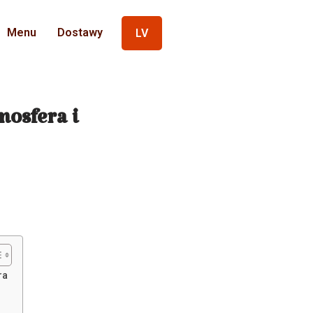
Menu
Dostawy
LV
osfera i
ra