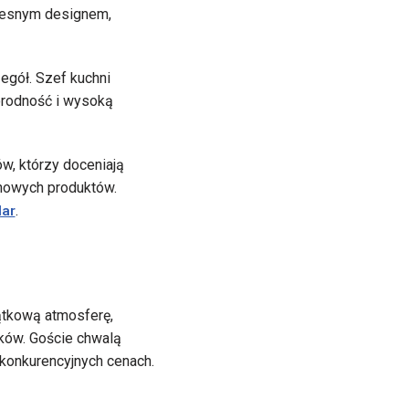
czesnym designem,
egół. Szef kuchni
orodność i wysoką
w, którzy doceniają
nowych produktów.
.
lar
ątkową atmosferę,
ków. Goście chwalą
 konkurencyjnych cenach.