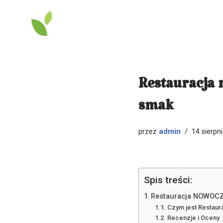
Przejdź
do
treści
Restauracja 
smak
admin
przez
14 sierpn
Spis treści:
Restauracja NOWOCZE
Czym jest Restau
Recenzje i Oceny