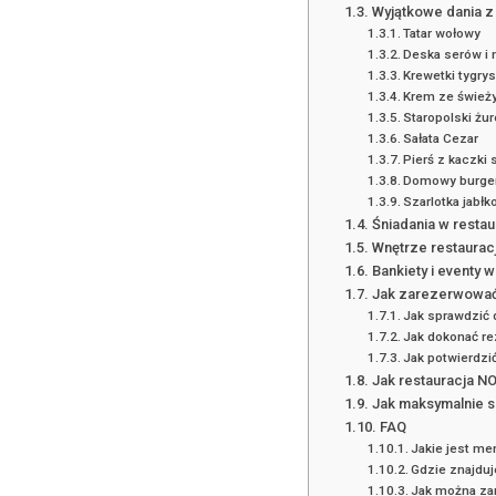
Wyjątkowe dania z
Tatar wołowy
Deska serów i
Krewetki tygrys
Krem ze śwież
Staropolski żur
Sałata Cezar
Pierś z kaczki 
Domowy burge
Szarlotka jabł
Śniadania w resta
Wnętrze restaurac
Bankiety i eventy
Jak zarezerwować 
Jak sprawdzić 
Jak dokonać re
Jak potwierdzi
Jak restauracja N
Jak maksymalnie s
FAQ
Jakie jest me
Gdzie znajdu
Jak można za