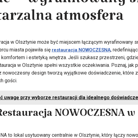
ie – wyrafinowany s
arzalna atmosfera
acja w Olsztynie może być miejscem łączącym wyrafinowany s
cu miasta pojawiła się
, redefiniują
restauracja NOWOCZESNA
omfortem i estetyką wnętrza. Jeśli szukasz przestrzeni, gdzie 
auracja w Olsztynie spełni wszystkie oczekiwania. Poznaj, jak p
z nowoczesny design tworzą wyjątkowe doświadczenie, które 
h gości.
ć uwagę przy wyborze restauracji dla idealnego doświadcze
 Restauracja NOWOCZESNA w 
 to lokal usytuowany centralnie w Olsztynie, który łączy nowo