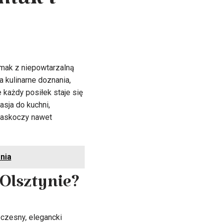
mak i
mak z niepowtarzalną
ca kulinarne doznania,
każdy posiłek staje się
asja do kuchni,
zaskoczy nawet
nia
Olsztynie?
czesny, elegancki