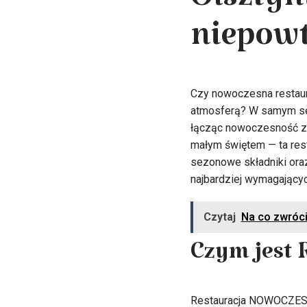
Olsztyn
niepowt
Czy nowoczesna restaur
atmosferą? W samym ser
łącząc nowoczesność z k
małym świętem — ta rest
sezonowe składniki ora
najbardziej wymagającyc
Czytaj
Na co zwróci
Czym jest
Restauracja NOWOCZESNA