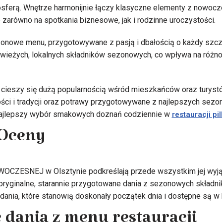
mosferą. Wnętrze harmonijnie łączy klasyczne elementy z nowo
 zarówno na spotkania biznesowe, jak i rodzinne uroczystości.
zonowe menu, przygotowywane z pasją i dbałością o każdy szcz
świeżych, lokalnych składników sezonowych, co wpływa na różn
 cieszy się dużą popularnością wśród mieszkańców oraz turystó
ci i tradycji oraz potrawy przygotowywane z najlepszych sezo
najlepszy wybór smakowych doznań codziennie w
restauracji pil
 Oceny
OWOCZESNEJ w Olsztynie podkreślają przede wszystkim jej wyj
oryginalne, starannie przygotowane dania z sezonowych składni
dania, które stanowią doskonały początek dnia i dostępne są w