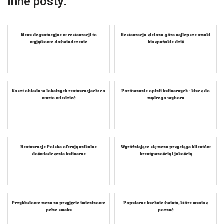
Inne posty:
Menu degustacyjne w restauracji to
Restauracja zielona góra najlepsze smaki
wyjątkowe doświadczenie
hiszpańskie dziś
Koszt obiadu w lokalnych restauracjach: co
Porównanie opinii kulinarnych - klucz do
warto wiedzieć
mądrego wyboru
Restauracje Polska oferują unikalne
Wyróżniające się menu przyciąga klientów
doświadczenia kulinarne
kreatywnością i jakością
Przykładowe menu na przyjęcie imieninowe
Popularne kuchnie świata, które musisz
pełne smaku
poznać