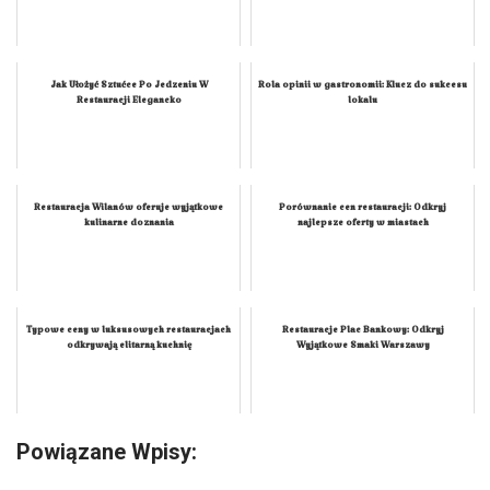
Jak Ułożyć Sztućce Po Jedzeniu W
Rola opinii w gastronomii: Klucz do sukcesu
Restauracji Elegancko
lokalu
Restauracja Wilanów oferuje wyjątkowe
Porównanie cen restauracji: Odkryj
kulinarne doznania
najlepsze oferty w miastach
Typowe ceny w luksusowych restauracjach
Restauracje Plac Bankowy: Odkryj
odkrywają elitarną kuchnię
Wyjątkowe Smaki Warszawy
Powiązane Wpisy: