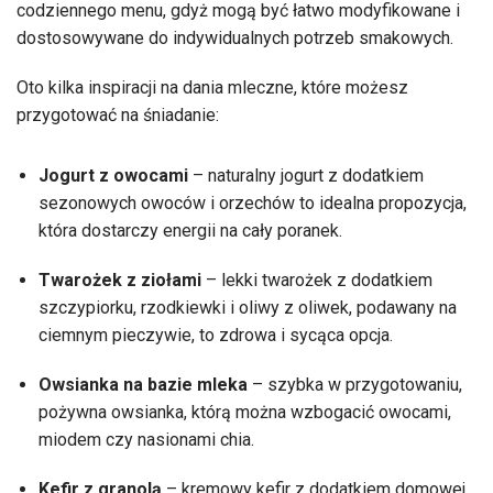
codziennego menu, gdyż mogą być łatwo modyfikowane i
dostosowywane do indywidualnych potrzeb smakowych.
Oto kilka inspiracji na dania mleczne, które możesz
przygotować na śniadanie:
Jogurt z owocami
– naturalny jogurt z dodatkiem
sezonowych owoców i orzechów to idealna propozycja,
która dostarczy energii na cały poranek.
Twarożek z ziołami
– lekki twarożek z dodatkiem
szczypiorku, rzodkiewki i oliwy z oliwek, podawany na
ciemnym pieczywie, to zdrowa i sycąca opcja.
Owsianka na bazie mleka
– szybka w przygotowaniu,
pożywna owsianka, którą można wzbogacić owocami,
miodem czy nasionami chia.
Kefir z granolą
– kremowy kefir z dodatkiem domowej