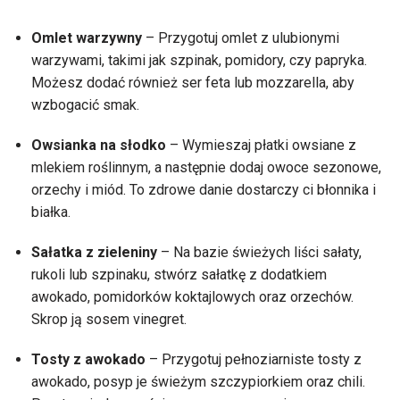
Omlet warzywny
– Przygotuj omlet z ulubionymi
warzywami, takimi jak szpinak, pomidory, czy papryka.
Możesz dodać również ser feta lub mozzarella, aby
wzbogacić smak.
Owsianka na słodko
– Wymieszaj płatki owsiane z
mlekiem roślinnym, a następnie dodaj owoce sezonowe,
orzechy i miód. To zdrowe danie dostarczy ci błonnika i
białka.
Sałatka z zieleniny
– Na bazie świeżych liści sałaty,
rukoli lub szpinaku, stwórz sałatkę z dodatkiem
awokado, pomidorków koktajlowych oraz orzechów.
Skrop ją sosem vinegret.
Tosty z awokado
– Przygotuj pełnoziarniste tosty z
awokado, posyp je świeżym szczypiorkiem oraz chili.