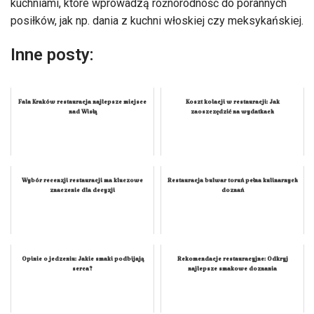
kuchniami, które wprowadzą różnorodność do porannych
posiłków, jak np. dania z kuchni włoskiej czy meksykańskiej.
Inne posty:
Fala Kraków restauracja najlepsze miejsce
Koszt kolacji w restauracji: Jak
nad Wisłą
zaoszczędzić na wydatkach
Wybór recenzji restauracji ma kluczowe
Restauracja bulwar toruń pełna kulinarnych
znaczenie dla decyzji
doznań
Opinie o jedzeniu: Jakie smaki podbijają
Rekomendacje restauracyjne: Odkryj
serca?
najlepsze smakowe doznania