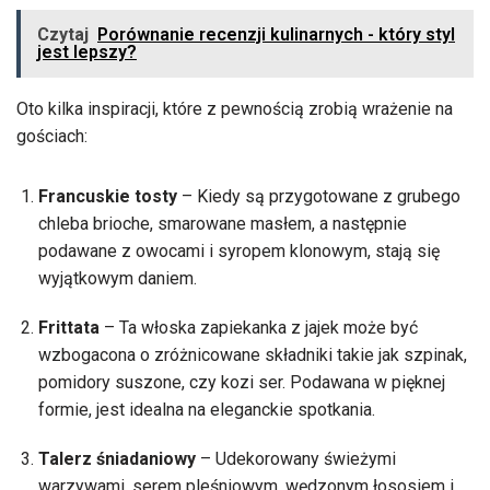
Czytaj
Porównanie recenzji kulinarnych - który styl
jest lepszy?
Oto kilka inspiracji, które z pewnością zrobią wrażenie na
gościach:
Francuskie tosty
– Kiedy są przygotowane z grubego
chleba brioche, smarowane masłem, a następnie
podawane z owocami i syropem klonowym, stają się
wyjątkowym daniem.
Frittata
– Ta włoska zapiekanka z jajek może być
wzbogacona o zróżnicowane składniki takie jak szpinak,
pomidory suszone, czy kozi ser. Podawana w pięknej
formie, jest idealna na eleganckie spotkania.
Talerz śniadaniowy
– Udekorowany świeżymi
warzywami, serem pleśniowym, wędzonym łososiem i