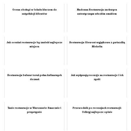
Ocena obsługi w lokalu kluczem do
Madonna Restauracja zachwyca
satysfakcji klientów
autentycznym włoskim smakiem
Jak oceniać restauracje by znaleźć najlepsze
Restauracja Giewont wyjątkowa z gwiazdką
miejsca
Michelin
Restauracja bulwar toruń pełna kulinarnych
Jak wpływają recenzje na restauracje i ich
doznań
zyski
Tanie restauracje w Warszawie: Smacznie i
Przewodnik po recenzjach restauracji:
przystępnie
Odkryj najlepsze opinie