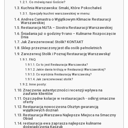
Co mówią nasi Goście?
Kuchnia Warszawska: Smaki, Które Pokochałeś
Specjały kuchni warszawskiej w menu:
Andrea Camastra o Wyjątkowym Klimacie Restauracji
Warszawskiej
Restauracja NUTA – Siostra Restauracji Warszawskiej
Śniadania już o godziny 9 rano – Kulinarne Rozpoczęcie
Dnia
Jak Zarezerwować Stolik? KONTAKT
Sklep przeznaczony jest dla osób pełnoletnich
Zarezerwuj Stolik i Poznaj Restaurację Warszawską!
FAQ
Co to jest Restauracja Warszawska?
Jakie dania królują w Restauracji Warszawskiej?
Co wyróżnia Restaurację Warszawską?
Jak zarezerwować stolik?
Inne posty:
Znaczenie autentyczności recenzji wpływa na
zaufanie klientów
Oszczędne kolacje w restauracjach - odkryj smaczne
oferty
Restauracja nowoczesna Olsztyn gwarancją
wyjątkowych doznań
Restauracja Warszawa Najlepsze Miejsca na Smaczny
Obiad
restauracja ewa zaprasza najlepsze kulinarne
doświadczenia Kaszub