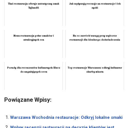
Thai restauracja oferuje autentyczny smak
Jak wpływają recenzje na restauracje i ich
Tajlandii
zyski
Menu restauracja pełne smaków i
Na co zwrócić uwagę przy wyborze
atrakcyjnych cen
restauracji dla idealnego doświadczenia
Porady dla recenzentów kulinarnych: Klucz
Top restauracje Warszawa: odkryj kulinarne
do angażujących ocen
skarby miasta
Powiązane Wpisy:
Warszawa Wschodnia restauracje: Odkryj lokalne smaki
Wpływ recenzji restauracji na decyzje klientów jest