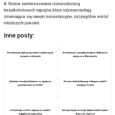
A: Rośnie zainteresowanie różnorodnością
bezalkoholowych napojów, które odzwierciedlają
zmieniające się nawyki konsumpcyjne, szczególnie wśród
młodszych pokoleń.
Inne posty:
Restauracja najlepszy wybór smakowych
Restauracje z muzyką na żywo: Najlepsze
doznań codziennie
miejsca w Warszawie
Aktualne trendy kulinarne: co zyska na
Przewodnik kulinarny odkrywa smaki i
popularności w 2024?
tradycje Polski
restauracja siedlce najlepsze smaki i
Interpretacja recenzji użytkowników jako
wyjątkowa atmosfera
klucz do sukcesu