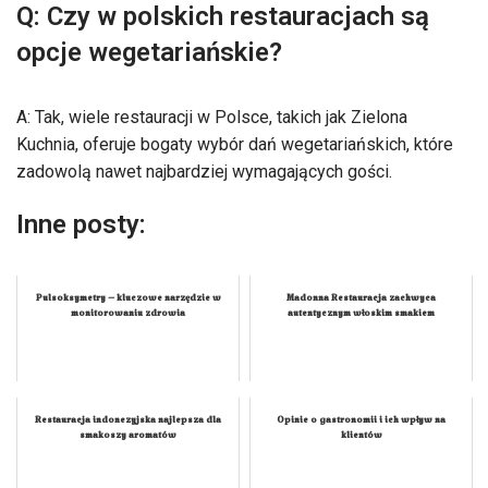
Q: Czy w polskich restauracjach są
opcje wegetariańskie?
A: Tak, wiele restauracji w Polsce, takich jak Zielona
Kuchnia, oferuje bogaty wybór dań wegetariańskich, które
zadowolą nawet najbardziej wymagających gości.
Inne posty:
Pulsoksymetry – kluczowe narzędzie w
Madonna Restauracja zachwyca
monitorowaniu zdrowia
autentycznym włoskim smakiem
Restauracja indonezyjska najlepsza dla
Opinie o gastronomii i ich wpływ na
smakoszy aromatów
klientów