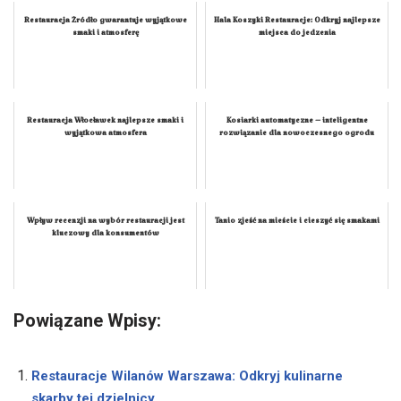
Restauracja Źródło gwarantuje wyjątkowe
Hala Koszyki Restauracje: Odkryj najlepsze
smaki i atmosferę
miejsca do jedzenia
Restauracja Włocławek najlepsze smaki i
Kosiarki automatyczne – inteligentne
wyjątkowa atmosfera
rozwiązanie dla nowoczesnego ogrodu
Wpływ recenzji na wybór restauracji jest
Tanio zjeść na mieście i cieszyć się smakami
kluczowy dla konsumentów
Powiązane Wpisy:
Restauracje Wilanów Warszawa: Odkryj kulinarne
skarby tej dzielnicy