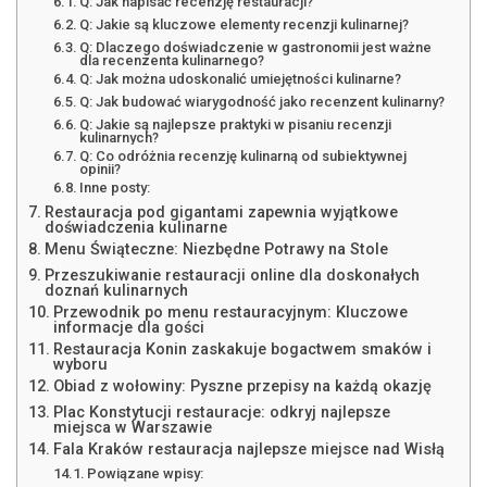
Q: Jak napisać recenzję restauracji?
Q: Jakie są kluczowe elementy recenzji kulinarnej?
Q: Dlaczego doświadczenie w gastronomii jest ważne
dla recenzenta kulinarnego?
Q: Jak można udoskonalić umiejętności kulinarne?
Q: Jak budować wiarygodność jako recenzent kulinarny?
Q: Jakie są najlepsze praktyki w pisaniu recenzji
kulinarnych?
Q: Co odróżnia recenzję kulinarną od subiektywnej
opinii?
Inne posty:
Restauracja pod gigantami zapewnia wyjątkowe
doświadczenia kulinarne
Menu Świąteczne: Niezbędne Potrawy na Stole
Przeszukiwanie restauracji online dla doskonałych
doznań kulinarnych
Przewodnik po menu restauracyjnym: Kluczowe
informacje dla gości
Restauracja Konin zaskakuje bogactwem smaków i
wyboru
Obiad z wołowiny: Pyszne przepisy na każdą okazję
Plac Konstytucji restauracje: odkryj najlepsze
miejsca w Warszawie
Fala Kraków restauracja najlepsze miejsce nad Wisłą
Powiązane wpisy: