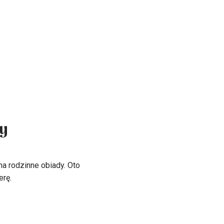
dy
na rodzinne obiady. Oto
erę.