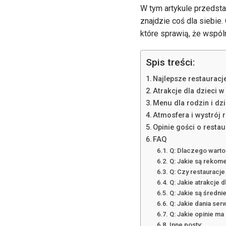
W tym artykule przedsta
znajdzie coś dla siebie
które sprawią, że wspól
Spis treści:
Najlepsze restauracj
Atrakcje dla dzieci w
Menu dla rodzin i dz
Atmosfera i wystrój 
Opinie gości o resta
FAQ
Q: Dlaczego warto
Q: Jakie są rekom
Q: Czy restauracje
Q: Jakie atrakcje 
Q: Jakie są średni
Q: Jakie dania ser
Q: Jakie opinie ma 
Inne posty: