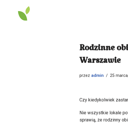
Przejdź
do
treści
Rodzinne obi
Warszawie
admin
przez
25 marca
Czy kiedykolwiek zastan
Nie wszystkie lokale pot
sprawią, że rodzinny ob