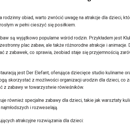
a rodzinny obiad, warto zwrócić uwagę na atrakcje dla dzieci, któ
osłym w pełni cieszyć się posiłkiem.
baw są wyjątkowo popularne wśród rodzin. Przykładem jest Klub
przestronny plac zabaw, ale także różnorodne atrakcje i animacje
ć z zabawek, co sprawia, żeobiad staje się przyjemnością zarówn
auracją jest Der Elefant, oferująca dziecięce studio kulinarne o
ą skorzystać z możliwości organizacji urodzin dla dzieci, co
ć z zabawy w towarzystwie rówieśników.
zuje również specjalne zabawy dla dzieci, takie jak warsztaty ku
ą najmłodszych i rozweselają.
rujących atrakcyjne rozwiązania dla dzieci: