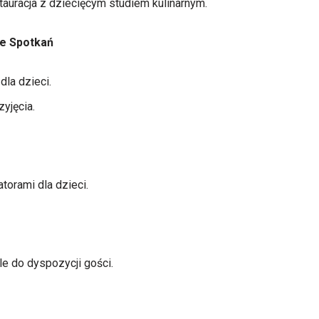
uracja z dziecięcym studiem kulinarnym.
ce Spotkań
dla dzieci.
yjęcia.
torami dla dzieci.
le do dyspozycji gości.