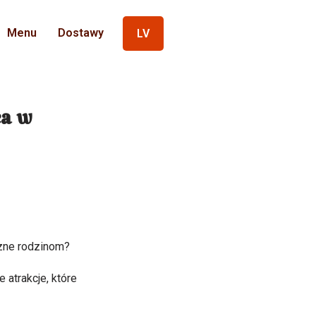
Menu
Dostawy
LV
ca w
azne rodzinom?
 atrakcje, które