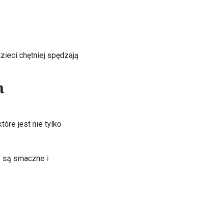
zieci chętniej spędzają
h
óre jest nie tylko
e są smaczne i