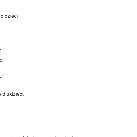
 dzieci.
.
i.
o
dla dzieci.