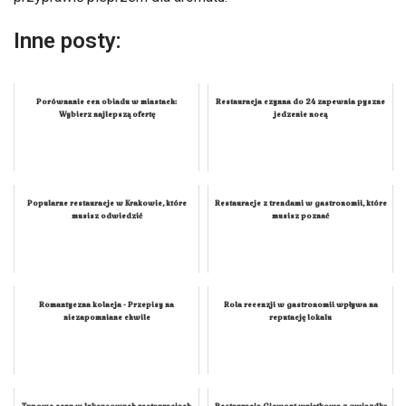
Inne posty:
Porównanie cen obiadu w miastach:
Restauracja czynna do 24 zapewnia pyszne
Wybierz najlepszą ofertę
jedzenie nocą
Popularne restauracje w Krakowie, które
Restauracje z trendami w gastronomii, które
musisz odwiedzić
musisz poznać
Romantyczna kolacja - Przepisy na
Rola recenzji w gastronomii wpływa na
niezapomniane chwile
reputację lokalu