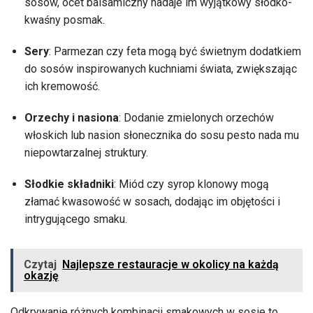
sosów, ocet balsamiczny nadaje im wyjątkowy słodko-
kwaśny posmak.
Sery
: Parmezan czy feta mogą być świetnym dodatkiem
do sosów inspirowanych kuchniami świata, zwiększając
ich kremowość.
Orzechy i nasiona
: Dodanie zmielonych orzechów
włoskich lub nasion słonecznika do sosu pesto nada mu
niepowtarzalnej struktury.
Słodkie składniki
: Miód czy syrop klonowy mogą
złamać kwasowość w sosach, dodając im objętości i
intrygującego smaku.
Czytaj
Najlepsze restauracje w okolicy na każdą
okazję
Odkrywanie różnych kombinacji smakowych w sosie to