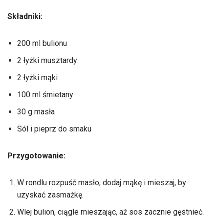
Składniki:
200 ml bulionu
2 łyżki musztardy
2 łyżki mąki
100 ml śmietany
30 g masła
Sól i pieprz do smaku
Przygotowanie:
W rondlu rozpuść masło, dodaj mąkę i mieszaj, by
uzyskać zasmażkę.
Wlej bulion, ciągle mieszając, aż sos zacznie gęstnieć.