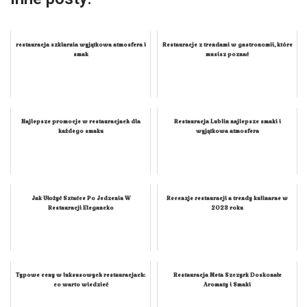
restauracja szklarnia wyjątkowa atmosfera i
Restauracje z trendami w gastronomii, które
smak
musisz poznać
Najlepsze promocje w restauracjach dla
Restauracja Lublin najlepsze smaki i
każdego smaku
wyjątkowa atmosfera
Jak Ułożyć Sztućce Po Jedzeniu W
Recenzje restauracji a trendy kulinarne w
Restauracji Elegancko
2023 roku
Typowe ceny w luksusowych restauracjach:
Restauracja Meta Szczyrk Doskonałe
co warto wiedzieć
Aromaty i Smaki