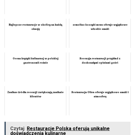
Najlepsze restauracje w okolicy na każdą
semolino koszyki menu oferuje wyjątkowe
okazję
włoskie smaki
Ocena krytyki kulinarnej w polskiej
Recenzja restauracji przykład z
gastronomii rośnie
doskonałymi opiniami gości
Zaufane źródła recenzji zwiększają zaufanie
Restauracja Oliva oferuje wyjątkowe smaki i
klientów
atmosferę
Czytaj
Restauracje Polska oferują unikalne
doświadczenia kulinarne