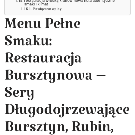
restauracja włoską kraków nowa huta autentyczne
smaki i klimat
Powiązane wpisy:
Menu Pełne
Smaku:
Restauracja
Bursztynowa –
Sery
Długodojrzewające
Bursztyn, Rubin,