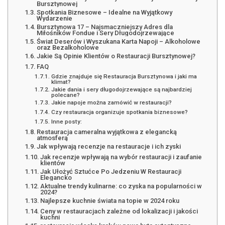
Bursztynowej
Spotkania Biznesowe – Idealne na Wyjątkowy
Wydarzenie
Bursztynowa 17 – Najsmaczniejszy Adres dla
Miłośników Fondue i Sery Długodojrzewające
Świat Deserów i Wyszukana Karta Napoji – Alkoholowe
oraz Bezalkoholowe
Jakie Są Opinie Klientów o Restauracji Bursztynowej?
FAQ
Gdzie znajduje się Restauracja Bursztynowa i jaki ma
klimat?
Jakie dania i sery długodojrzewające są najbardziej
polecane?
Jakie napoje można zamówić w restauracji?
Czy restauracja organizuje spotkania biznesowe?
Inne posty:
Restauracja cameralna wyjątkowa z elegancką
atmosferą
Jak wpływają recenzje na restauracje i ich zyski
Jak recenzje wpływają na wybór restauracji i zaufanie
klientów
Jak Ułożyć Sztućce Po Jedzeniu W Restauracji
Elegancko
Aktualne trendy kulinarne: co zyska na popularności w
2024?
Najlepsze kuchnie świata na topie w 2024 roku
Ceny w restauracjach zależne od lokalizacji i jakości
kuchni