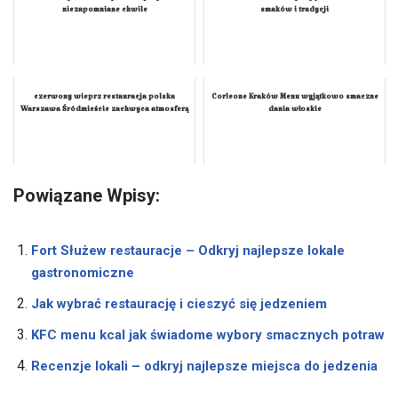
niezapomniane chwile
smaków i tradycji
czerwony wieprz restauracja polska
Corleone Kraków Menu wyjątkowo smaczne
Warszawa Śródmieście zachwyca atmosferą
dania włoskie
Powiązane Wpisy:
Fort Służew restauracje – Odkryj najlepsze lokale
gastronomiczne
Jak wybrać restaurację i cieszyć się jedzeniem
KFC menu kcal jak świadome wybory smacznych potraw
Recenzje lokali – odkryj najlepsze miejsca do jedzenia