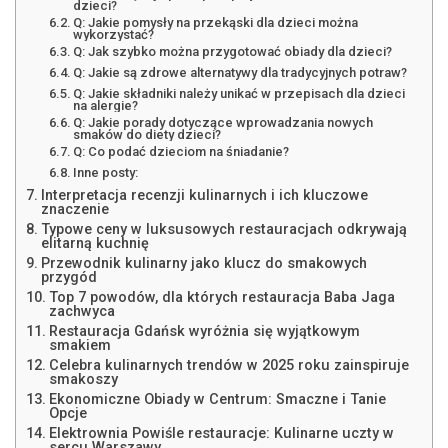
dzieci?
Q: Jakie pomysły na przekąski dla dzieci można
wykorzystać?
Q: Jak szybko można przygotować obiady dla dzieci?
Q: Jakie są zdrowe alternatywy dla tradycyjnych potraw?
Q: Jakie składniki należy unikać w przepisach dla dzieci
na alergie?
Q: Jakie porady dotyczące wprowadzania nowych
smaków do diety dzieci?
Q: Co podać dzieciom na śniadanie?
Inne posty:
Interpretacja recenzji kulinarnych i ich kluczowe
znaczenie
Typowe ceny w luksusowych restauracjach odkrywają
elitarną kuchnię
Przewodnik kulinarny jako klucz do smakowych
przygód
Top 7 powodów, dla których restauracja Baba Jaga
zachwyca
Restauracja Gdańsk wyróżnia się wyjątkowym
smakiem
Celebra kulinarnych trendów w 2025 roku zainspiruje
smakoszy
Ekonomiczne Obiady w Centrum: Smaczne i Tanie
Opcje
Elektrownia Powiśle restauracje: Kulinarne uczty w
sercu Warszawy