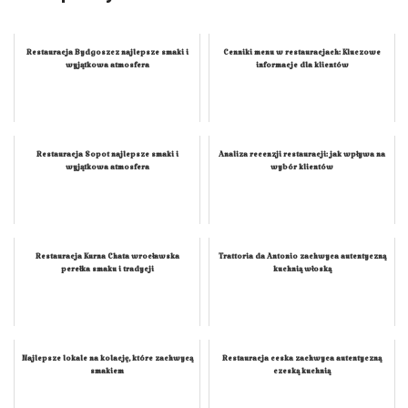
Restauracja Bydgoszcz najlepsze smaki i
Cenniki menu w restauracjach: Kluczowe
wyjątkowa atmosfera
informacje dla klientów
Restauracja Sopot najlepsze smaki i
Analiza recenzji restauracji: jak wpływa na
wyjątkowa atmosfera
wybór klientów
Restauracja Kurna Chata wrocławska
Trattoria da Antonio zachwyca autentyczną
perełka smaku i tradycji
kuchnią włoską
Najlepsze lokale na kolację, które zachwycą
Restauracja ceska zachwyca autentyczną
smakiem
czeską kuchnią