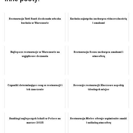
Restauracja Tutti Santi doskonała włoska
Kuchnia azjatycka zachwyca różnorodnością
kuchnia w Warszawie
i smakami
Najlepsze restauracje w Warszawie na
Restauracja Sowa zachwyca smakami i
wyjątkowe doznania
atmosferą
Czynniki determinujące ceny w restauracji i
Recenzje restauracji: Kluczowe aspekty
ich znaczenie
idealnych miejsc
Rankingi najlepszych lokali w Polsce na
Restauracja Mielec oferuje wyśmienite smaki
marzec 2025
i unikalną atmosferę