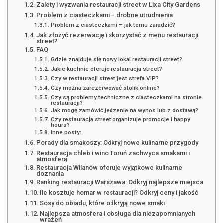
Zalety i wyzwania restauracji street w Lixa City Gardens
Problem z ciasteczkami – drobne utrudnienia
Problem z ciasteczkami – jak temu zaradzić?
Jak złożyć rezerwację i skorzystać z menu restauracji
street?
FAQ
Gdzie znajduje się nowy lokal restauracji street?
Jakie kuchnie oferuje restauracja street?
Czy w restauracji street jest strefa VIP?
Czy można zarezerwować stolik online?
Czy są problemy techniczne z ciasteczkami na stronie
restauracji?
Jak mogę zamówić jedzenie na wynos lub z dostawą?
Czy restauracja street organizuje promocje i happy
hours?
Inne posty:
Porady dla smakoszy: Odkryj nowe kulinarne przygody
Restauracja chleb i wino Toruń zachwyca smakami i
atmosferą
Restauracja Wilanów oferuje wyjątkowe kulinarne
doznania
Ranking restauracji Warszawa: Odkryj najlepsze miejsca
Ile kosztuje homar w restauracji? Odkryj ceny i jakość
Sosy do obiadu, które odkryją nowe smaki
Najlepsza atmosfera i obsługa dla niezapomnianych
wrażeń