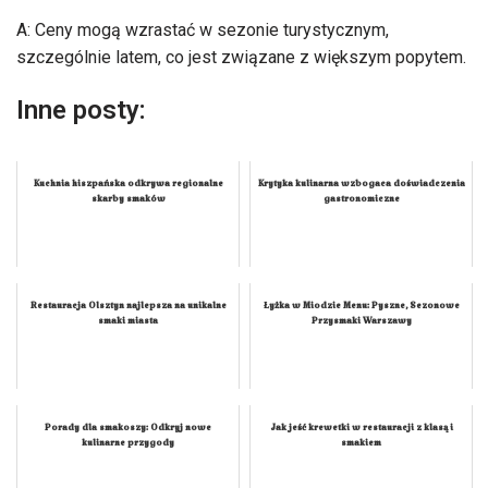
A: Ceny mogą wzrastać w sezonie turystycznym,
szczególnie latem, co jest związane z większym popytem.
Inne posty:
Kuchnia hiszpańska odkrywa regionalne
Krytyka kulinarna wzbogaca doświadczenia
skarby smaków
gastronomiczne
Restauracja Olsztyn najlepsza na unikalne
Łyżka w Miodzie Menu: Pyszne, Sezonowe
smaki miasta
Przysmaki Warszawy
Porady dla smakoszy: Odkryj nowe
Jak jeść krewetki w restauracji z klasą i
kulinarne przygody
smakiem