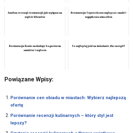
Analiza recenzji restauracji: jak wpływa na
Restauracja Częstochowa najlepsze smaki i
wybór klientów
wyjątkowa atmosfera
Restauracja Konin zaskakuje bogactwem
Co najlepiej jeść na śniadanie dla energii?
smaków i wyboru
Powiązane Wpisy:
Porównanie cen obiadu w miastach: Wybierz najlepszą
ofertę
Porównanie recenzji kulinarnych – który styl jest
lepszy?