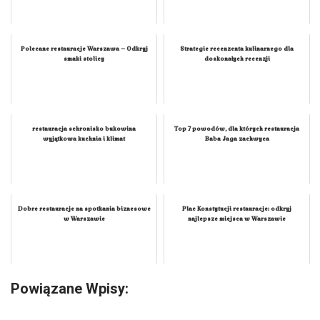
Polecane restauracje Warszawa – Odkryj
Strategie recenzenta kulinarnego dla
smaki stolicy
doskonałych recenzji
restauracja schronisko bukowina
Top 7 powodów, dla których restauracja
wyjątkowa kuchnia i klimat
Baba Jaga zachwyca
Dobre restauracje na spotkania biznesowe
Plac Konstytucji restauracje: odkryj
w Warszawie
najlepsze miejsca w Warszawie
Powiązane Wpisy: