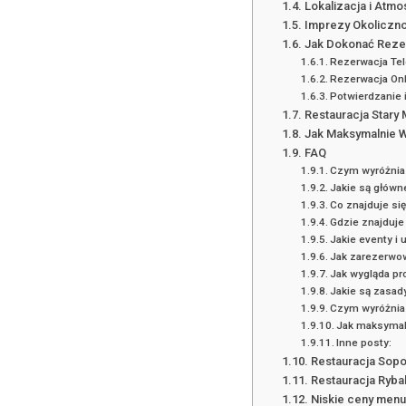
Lokalizacja i Atmo
Imprezy Okoliczno
Jak Dokonać Rezer
Rezerwacja Te
Rezerwacja On
Potwierdzanie 
Restauracja Stary 
Jak Maksymalnie W
FAQ
Czym wyróżnia 
Jakie są główne
Co znajduje si
Gdzie znajduje 
Jakie eventy i 
Jak zarezerwowa
Jak wygląda pro
Jakie są zasad
Czym wyróżnia 
Jak maksymal
Inne posty:
Restauracja Sopo
Restauracja Ryba
Niskie ceny menu