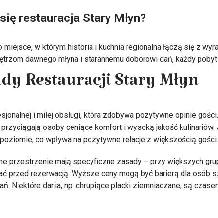
się restauracja Stary Młyn?
o miejsce, w którym historia i kuchnia regionalna łączą się z wy
trzom dawnego młyna i starannemu doborowi dań, każdy pobyt t
ady Restauracji Stary Młyn
esjonalnej i miłej obsługi, która zdobywa pozytywne opinie gości
 przyciągają osoby ceniące komfort i wysoką jakość kulinariów
poziomie, co wpływa na pozytywne relacje z większością gości.
nne przestrzenie mają specyficzne zasady – przy większych gru
znać przed rezerwacją. Wyższe ceny mogą być barierą dla osób s
. Niektóre dania, np. chrupiące placki ziemniaczane, są czase