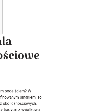
ala
ościowe
nym podejściem? W
rafinowanym smakiem. To
rez okolicznościowych,
y tradycję z wyjątkową