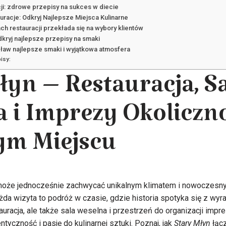
ji: zdrowe przepisy na sukces w diecie
uracje: Odkryj Najlepsze Miejsca Kulinarne
h restauracji przekłada się na wybory klientów
dkryj najlepsze przepisy na smaki
ław najlepsze smaki i wyjątkowa atmosfera
isy:
łyn – Restauracja, S
 i Imprezy Okoliczn
ym Miejscu
 może jednocześnie zachwycać unikalnym klimatem i nowoczes
da wizyta to podróż w czasie, gdzie historia spotyka się z wy
tauracja, ale także sala weselna i przestrzeń do organizacji imp
entyczność i pasję do kulinarnej sztuki. Poznaj, jak
Stary Młyn
łącz