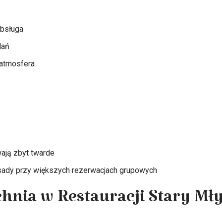
obsługa
dań
 atmosfera
ają zbyt twarde
asady przy większych rezerwacjach grupowych
hnia w Restauracji Stary Mł