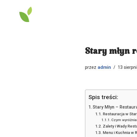
Przejdź
do
treści
Stary młyn r
admin
przez
13 sierpn
Spis treści:
Stary Młyn – Restaur
Restauracja w Star
Czym wyróżnia 
Zalety i Wady Resta
Menu i Kuchnia w R