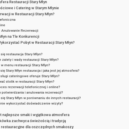
sfera Restauracji Stary Młyn
ściowe i Catering w Starym Młynie
wacji w Restauracji Stary Młyn?
lefoniczna
line
i Anulowanie Rezerwacji
Młyn na Tle Konkurencji
ykorzystać Pobyt w Restauracji Stary Młyn?
się restauracja Stary Młyn?
 zalety i wady restauracji Stary Młyn?
ę w menu restauracji Stary Młyn?
się Stary Młyn restauracja i jaka jest jej atmosfera?
usługi cateringowe oferuje Stary Młyn?
ć stolik w restauracji Stary Młyn?
ces rezerwacji telefonicznej i online?
y potwierdzania i anulowania rezerwacji?
się Stary Młyn w porównaniu do innych restauracji?
nie wykorzystać doświadczenie wizyty?
t najlepsze smaki i wyjątkowa atmosfera
kówka zachwyca świeżością i tradycją
 restauracyjne dla oszczędnych smakoszy