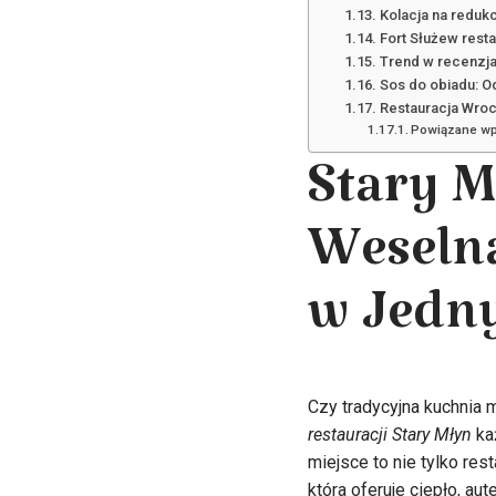
Kolacja na redukc
Fort Służew resta
Trend w recenzjac
Sos do obiadu: O
Restauracja Wroc
Powiązane wp
Stary M
Weselna
w Jedn
Czy tradycyjna kuchnia
restauracji Stary Młyn
każ
miejsce to nie tylko res
która oferuje ciepło, aut