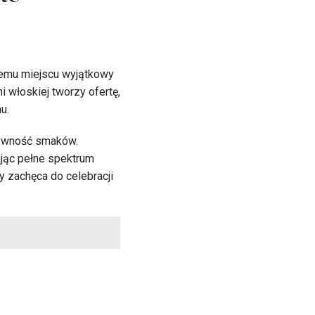
ne
temu miejscu wyjątkowy
i włoskiej tworzy ofertę,
u.
nsywność smaków.
dając pełne spektrum
ry zachęca do celebracji