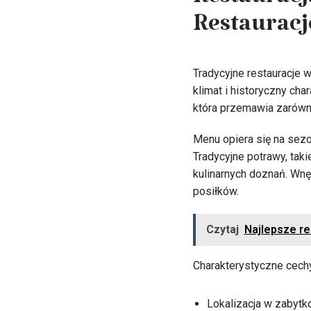
Restauracj
Restauracj
Tradycyjne restauracje
klimat i historyczny cha
która przemawia zarówn
Menu opiera się na sezo
Tradycyjne potrawy, taki
kulinarnych doznań. Wnęt
posiłków.
Czytaj
Najlepsze re
Charakterystyczne cechy 
Lokalizacja w zabytk