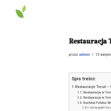
Przejdź
do
treści
Restauracja 
admin
przez
13 sierpn
Spis treści:
Restauracje Toruń – 
Restauracje w Tor
Restauracje w Toru
Kuchnia Polska i 
Co to jest? Co 