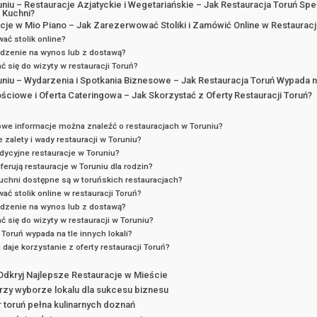
niu – Restauracje Azjatyckie i Wegetariańskie – Jak Restauracja Toruń Sp
 Kuchni?
acje w Mio Piano – Jak Zarezerwować Stoliki i Zamówić Online w Restauracj
ać stolik online?
dzenie na wynos lub z dostawą?
 się do wizyty w restauracji Toruń?
niu – Wydarzenia i Spotkania Biznesowe – Jak Restauracja Toruń Wypada na
ciowe i Oferta Cateringowa – Jak Skorzystać z Oferty Restauracji Toruń?
we informacje można znaleźć o restauracjach w Toruniu?
 zalety i wady restauracji w Toruniu?
adycyjne restauracje w Toruniu?
oferują restauracje w Toruniu dla rodzin?
kuchni dostępne są w toruńskich restauracjach?
ć stolik online w restauracji Toruń?
dzenie na wynos lub z dostawą?
 się do wizyty w restauracji w Toruniu?
 Toruń wypada na tle innych lokali?
 daje korzystanie z oferty restauracji Toruń?
Odkryj Najlepsze Restauracje w Mieście
przy wyborze lokalu dla sukcesu biznesu
 toruń pełna kulinarnych doznań