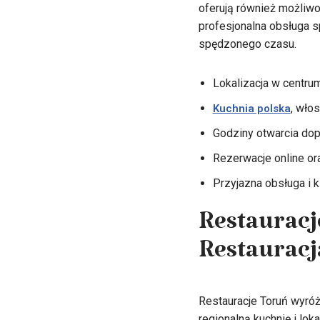
oferują również możliwo
profesjonalna obsługa s
spędzonego czasu.
Lokalizacja w centru
, wło
Kuchnia polska
Godziny otwarcia do
Rezerwacje online o
Przyjazna obsługa i 
Restauracj
Restauracj
Restauracje Toruń wyróż
regionalną kuchnię i lok