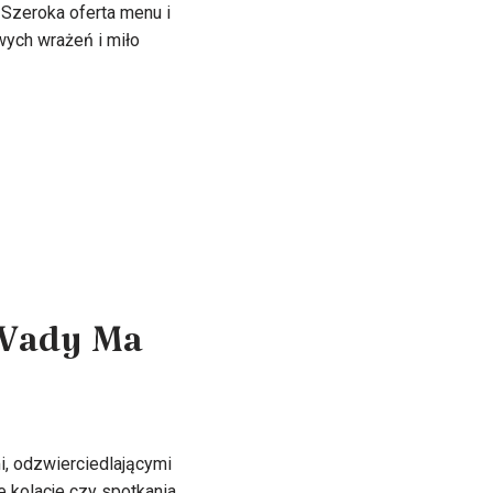
Szeroka oferta menu i
wych wrażeń i miło
 Wady Ma
i, odzwierciedlającymi
e kolacje czy spotkania