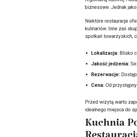
biznesowe. Jednak jakość
Niektóre restauracje of
kulinariów. Inne zaś sku
spotkań towarzyskich, c
Lokalizacja:
Blisko c
Jakość jedzenia:
Sez
Rezerwacje:
Dostępn
Cena:
Od przystępny
Przed wizytą warto zapo
idealnego miejsca do sp
Kuchnia Po