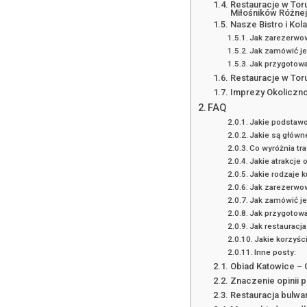
Restauracje w Toru
Miłośników Różnej
Nasze Bistro i Kol
Jak zarezerwow
Jak zamówić je
Jak przygotować
Restauracje w Toru
Imprezy Okolicznoś
FAQ
Jakie podstawo
Jakie są główne
Co wyróżnia tr
Jakie atrakcje 
Jakie rodzaje 
Jak zarezerwowa
Jak zamówić je
Jak przygotować
Jak restauracja
Jakie korzyści
Inne posty:
Obiad Katowice – 
Znaczenie opinii 
Restauracja bulwar