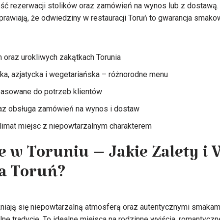
ść rezerwacji stolików oraz zamówień na wynos lub z dostawą. 
prawiają, że odwiedziny w restauracji Toruń to gwarancja smako
m oraz urokliwych zakątkach Torunia
ska, azjatycka i wegetariańska – różnorodne menu
pasowane do potrzeb klientów
raz obsługa zamówień na wynos i dostaw
klimat miejsc z niepowtarzalnym charakterem
e w Toruniu – Jakie Zalety i
a Toruń?
niają się niepowtarzalną atmosferą oraz autentycznymi smakam
alne tradycje. To idealne miejsca na rodzinne wyjścia, romantyczn