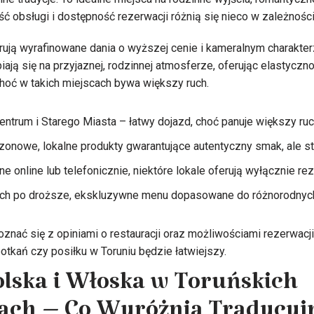
 obsługi i dostępność rezerwacji różnią się nieco w zależności 
erują wyrafinowane dania o wyższej cenie i kameralnym charakter
piają się na przyjaznej, rodzinnej atmosferze, oferując elastyczn
hoć w takich miejscach bywa większy ruch.
entrum i Starego Miasta – łatwy dojazd, choć panuje większy ru
onowe, lokalne produkty gwarantujące autentyczny smak, ale st
e online lub telefonicznie, niektóre lokale oferują wyłącznie re
ch po droższe, ekskluzywne menu dopasowane do różnorodnych
znać się z opiniami o restauracji oraz możliwościami rezerwacji
otkań czy posiłku w Toruniu będzie łatwiejszy.
lska i Włoska w Toruńskich