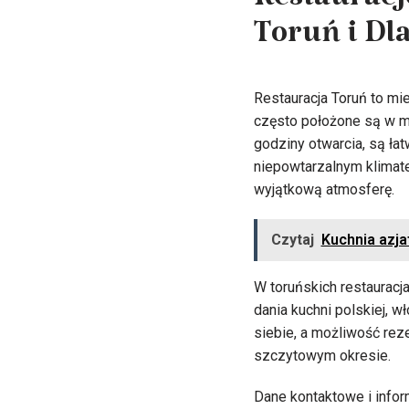
Restauracj
Toruń i Dl
Restauracja Toruń to mi
często położone są w ma
godziny otwarcia, są łat
niepowtarzalnym klimat
wyjątkową atmosferę.
Czytaj
Kuchnia azja
W toruńskich restaurac
dania kuchni polskiej, w
siebie, a możliwość rez
szczytowym okresie.
Dane kontaktowe i infor