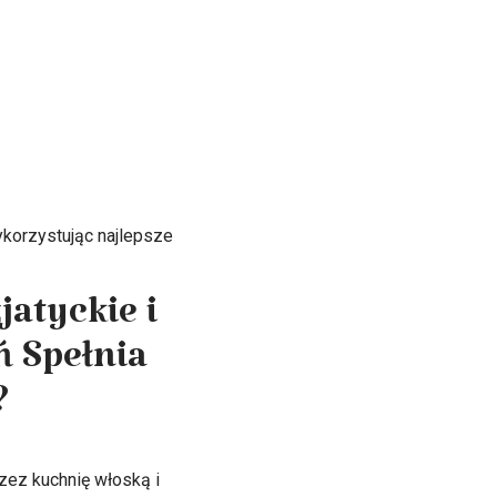
ykorzystując najlepsze
atyckie i
ń Spełnia
?
rzez kuchnię włoską i