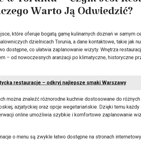
e w Toruniu – Czym Jest Res
aczego Warto Ją Odwiedzić?
ejsce, które oferuje bogatą gamę kulinarnych doznań w samym c
lowniczych dzielnicach Torunia, a dane kontaktowe, takie jak nu
wo dostępne, co ułatwia zaplanowanie wizyty. Wnętrza restauracj
em – od nowoczesnych aranżacji po klimatyczne, historyczne pr
tycka restauracje – odkryj najlepsze smaki Warszawy
jach można znaleźć różnorodne kuchnie dostosowane do różnych 
łoskiej, azjatyckiej oraz opcje wegetariańskie. Dzięki temu każdy
erwacji online umożliwia szybkie i komfortowe zaplanowanie wi
macje o menu są zwykle łatwo dostępne na stronach internetowych