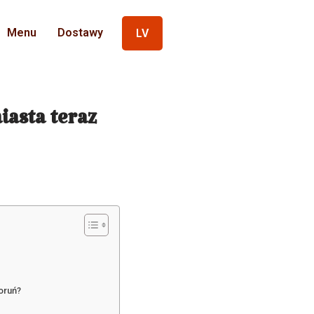
Menu
Dostawy
LV
asta teraz
oruń?