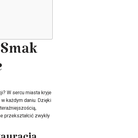
j Smak
e
ji? W sercu miasta kryje
ry w każdym daniu. Dzięki
teraźniejszością,
że przekształcić zwykły