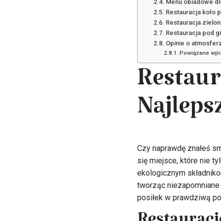
Menu obiadowe dla
Restauracja koło 
Restauracja zielon
Restauracja pod g
Opinie o atmosferz
Powiązane wpi
Restaur
Najleps
Czy naprawdę znałeś smak
się miejsce, które nie ty
ekologicznym składnikom 
tworząc niezapomniane d
posiłek w prawdziwą po