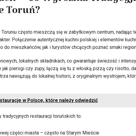
ach – Co Wyróżnia Tradycyj
e Toruń?
 w Toruniu często mieszczą się w zabytkowym centrum, nadając 
rakter. Połączenie autentycznej kuchni polskiej i elementów kuchn
o do mieszkańców, jak i turystów chcących poznać smaki region
nowych, lokalnych składnikach, co gwarantuje świeżość i inte
e jak pierogi czy zupy, łączą się tu z włoską pizzą czy risotto, 
rza nawiązują do lokalnej historii, z oryginalnym wystrojem, któ
stauracje w Polsce, które należy odwiedzić
tradycyjnych restauracji toruńskich to:
owej części miasta – często na Starym Mieście