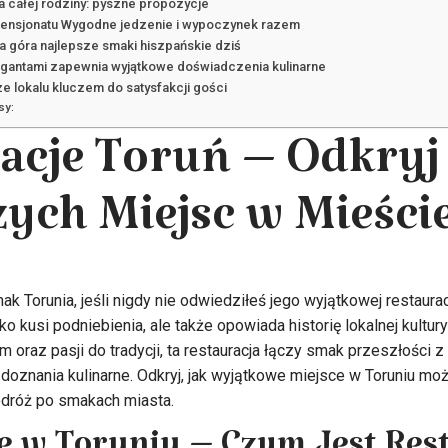
 całej rodziny: pyszne propozycje
pensjonatu Wygodne jedzenie i wypoczynek razem
a góra najlepsze smaki hiszpańskie dziś
igantami zapewnia wyjątkowe doświadczenia kulinarne
e lokalu kluczem do satysfakcji gości
sy:
acje Toruń – Odkry
zych Miejsc w Mieści
 Torunia, jeśli nigdy nie odwiedziłeś jego wyjątkowej restaurac
lko kusi podniebienia, ale także opowiada historię lokalnej kultu
oraz pasji do tradycji, ta restauracja łączy smak przeszłości z 
oznania kulinarne. Odkryj, jak wyjątkowe miejsce w Toruniu mo
dróż po smakach miasta.