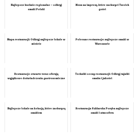
Najlepsze kuchnie regionalne – odkryj
Menu na imprezę, które zachwyci Twoich
smaki Polski
gości
Mapa restauracji: Odkryj najlepsze lokale w
Polecane restauracje: najlepsze smaki w
mieście
Warszawie
Restauracje otwarte teraz oferują
Techniki oceny restauracji: Odkryj tajniki
wyjątkowe doświadczenia gastronomiczne
smaku i jakości
Najlepsze lokale na kolację, które zachwycą
Restauracja Szklarska Poręba najlepsze
smakiem
smaki i atmosfera