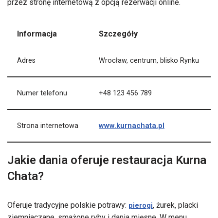
przez stronę internetową z opcją rezerwacji online.
Informacja
Szczegóły
Adres
Wrocław, centrum, blisko Rynku
Numer telefonu
+48 123 456 789
www.kurnachata.pl
Strona internetowa
Jakie dania oferuje restauracja Kurna
Chata?
Oferuje tradycyjne polskie potrawy:
, żurek, placki
pierogi
ziemniaczane, smażone ryby i dania mięsne. W menu