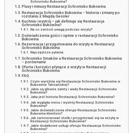
Schronisko Bukowina?
Plusy i minusy Restauracji Schronisko Bukowina
Restauracja Schronisko Bukowina – historia i zmiany po
rozstaniu z Magdą Gessler
Kuchnia i wystrój – jak definiuje się Restauracja
Schronisko Bukowina?
Na co zwrócić uwagę podczas wizyty?
Doświadczenia gości i opinie o restauracji Schronisko
Bukowina
Rezerwacja i przygotowania do wizyty w Restauracji
Schronisko Bukowina
Najczęstsze pytania:
Schronisko Smaków a Restauracja Schronisko Bukowina
– porównanie
Oferta i korzyści płynące z wizyty w Restauracji
Schronisko Bukowina
FAQ
Czym wyróżnia się Restauracja Schronisko Bukowina w
Bukowinie Tatrzańskiej?
Jakie są główne zalety i wady Restauracji Schronisko
Bukowina?
Jaka jest historia Restauracji Schronisko Bukowina?
Jak wygląda menu i wystrój Restauracji Schronisko
Bukowina?
Jakie doświadczenia oferuje Restauracja Schronisko
Bukowina klientom?
Jak zarezerwować stolik i przygotować się na wizytę w
Restauracji Schronisko Bukowina?
Jakie dodatkowe usługi oferuje Restauracja Schronisko
Bukowina?