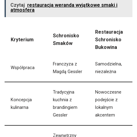
Czytaj
restauracja weranda wyjątkowe smaki i
atmosfera
Restauracja
Schronisko
Kryterium
Schronisko
Smaków
Bukowina
Franczyza z
Samodzielna,
Współpraca
Magdą Gessler
niezależna
Tradycyjna
Nowoczesne
Koncepcja
kuchnia z
podejście z
kulinarna
brandingiem
lokalnym
Gessler
akcentem
Zewnętrzny