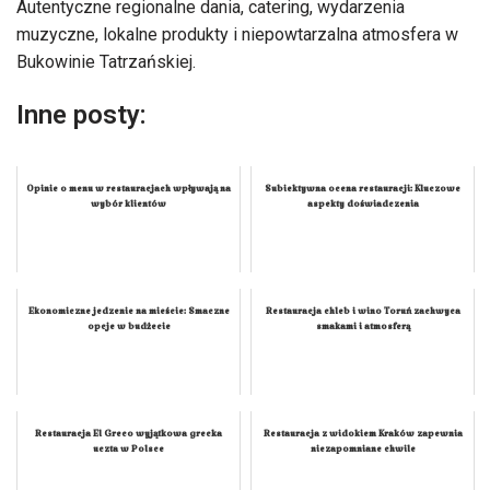
Autentyczne regionalne dania, catering, wydarzenia
muzyczne, lokalne produkty i niepowtarzalna atmosfera w
Bukowinie Tatrzańskiej.
Inne posty:
Opinie o menu w restauracjach wpływają na
Subiektywna ocena restauracji: Kluczowe
wybór klientów
aspekty doświadczenia
Ekonomiczne jedzenie na mieście: Smaczne
Restauracja chleb i wino Toruń zachwyca
opcje w budżecie
smakami i atmosferą
Restauracja El Greco wyjątkowa grecka
Restauracja z widokiem Kraków zapewnia
uczta w Polsce
niezapomniane chwile