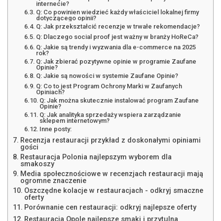
internecie?
Q: Co powinien wiedzieć każdy właściciel lokalnej firmy
dotyczącego opinii?
Q: Jak przekształcić recenzje w trwałe rekomendacje?
Q: Dlaczego social proof jest ważny w branży HoReCa?
Q: Jakie są trendy i wyzwania dla e-commerce na 2025
rok?
Q: Jak zbierać pozytywne opinie w programie Zaufane
Opinie?
Q: Jakie są nowości w systemie Zaufane Opinie?
Q: Co to jest Program Ochrony Marki w Zaufanych
Opiniach?
Q: Jak można skutecznie instalować program Zaufane
Opinie?
Q: Jak analityka sprzedaży wspiera zarządzanie
sklepem internetowym?
Inne posty:
Recenzja restauracji przykład z doskonałymi opiniami
gości
Restauracja Polonia najlepszym wyborem dla
smakoszy
Media społecznościowe w recenzjach restauracji mają
ogromne znaczenie
Oszczędne kolacje w restauracjach - odkryj smaczne
oferty
Porównanie cen restauracji: odkryj najlepsze oferty
Restauracja Opole najlepsze smaki i przytulna