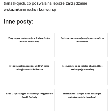
transakcjach, co pozwala na lepsze zarządzanie
wskaźnikami ruchu i konwersji.
Inne posty:
Przystępne restauracje w Polsce, które
Polecane restauracje: najlepsze smaki w
musisz odwiedzić
Warszawie
Trendy gastronomiczne w 2024 roku:
Restauracje na specjalne okazje, które
odkryj nowości kulinarne
zachwycają atmosferą
Menu Degustacyjne Restauracje - Wyjątkowe
Mamma Mia - Grojec Menu zachwyca
Smaki Czekają
autentycznością i smakami