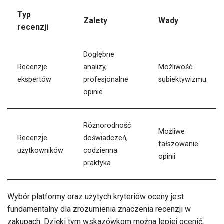
Typ
Zalety
Wady
recenzji
Dogłębne
Recenzje
analizy,
Możliwość
ekspertów
profesjonalne
subiektywizmu
opinie
Różnorodność
Możliwe
Recenzje
doświadczeń,
fałszowanie
użytkowników
codzienna
opinii
praktyka
Wybór platformy oraz użytych kryteriów oceny jest
fundamentalny dla zrozumienia znaczenia recenzji w
zakupach. Dzięki tym wskazówkom można lepiej ocenić,