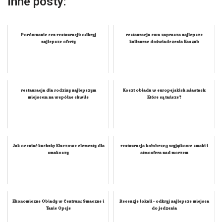
Inne posty:
Porównanie cen restauracji: odkryj
restauracja ewa zaprasza najlepsze
najlepsze oferty
kulinarne doświadczenia Kaszub
restauracja dla rodziny najlepszym
Koszt obiadu w europejskich miastach:
miejscem na wspólne chwile
Które są tańsze?
Jak oceniać kuchnię: Kluczowe elementy dla
restauracja kołobrzeg wyjątkowe smaki i
smakoszy
atmosfera nad morzem
Ekonomiczne Obiady w Centrum: Smaczne i
Recenzje lokali - odkryj najlepsze miejsca
Tanie Opcje
do jedzenia