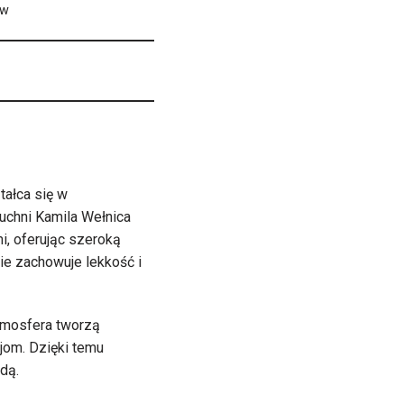
ów
tałca się w
uchni Kamila Wełnica
i, oferując szeroką
ie zachowuje lekkość i
atmosfera tworzą
jom. Dzięki temu
dą.