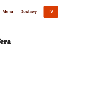
Menu
Dostawy
LV
fera