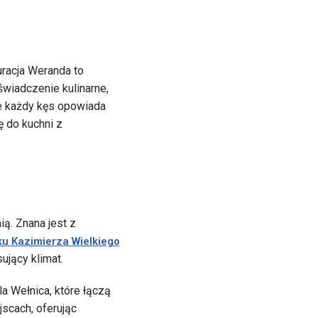
racja Weranda to
wiadczenie kulinarne,
ie każdy kęs opowiada
ę do kuchni z
ą. Znana jest z
ku Kazimierza Wielkiego
ujący klimat.
a Wełnica, które łączą
jscach, oferując