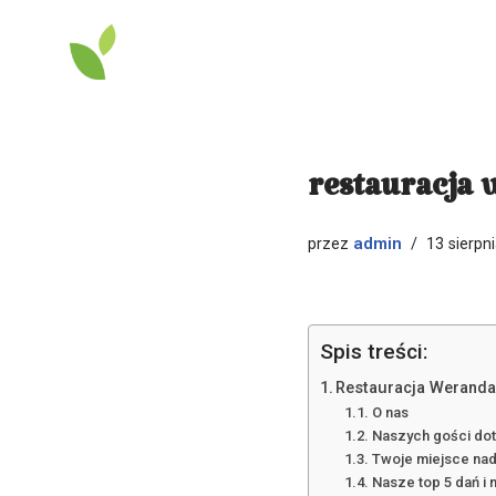
Przejdź
do
treści
restauracja 
admin
przez
13 sierpn
Spis treści:
Restauracja Weranda
O nas
Naszych gości dot
Twoje miejsce na
Nasze top 5 dań i