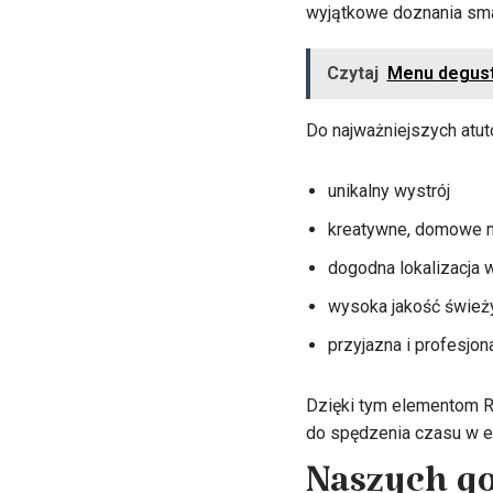
wyjątkowe doznania smak
Czytaj
Menu degust
Do najważniejszych atutó
unikalny wystrój
kreatywne, domowe 
dogodna lokalizacja 
wysoka jakość śwież
przyjazna i profesjon
Dzięki tym elementom Re
do spędzenia czasu w es
Naszych go