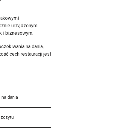
makowymi
ycznie urządzonym
ak i biznesowym.
czekiwania na dania,
ść cech restauracji jest
 na dania
szczytu