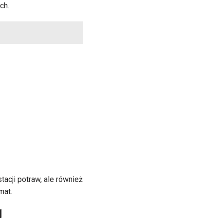
ch.
acji potraw, ale również
mat.
y