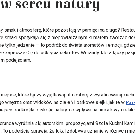
 w sercu natury
 smak i atmosferę, które pozostają w pamięci na długo? Restau
e smaki spotykają się z niepowtarzalnym klimatem, tworząc doś
nie tylko jedzenie — to podróż do świata aromatów i emocji, gdz
 że zaproszę Cię do odkrycia sekretów Werandy, która łączy pasj
ym podejściem.
miejsce, które łączy wyjątkową atmosferę z wyrafinowaną kuchni
o wnętrza oraz widoków na zieleń i parkowe alejki, jak te w
Par
iejsce podkreśla bliskość natury, co wpływa na unikatowy i relaks
eranda wyróżnia się autorskimi propozycjami Szefa Kuchni Kamil
ą. To podejście sprawia, że lokal zdobywa uznanie w różnych mie