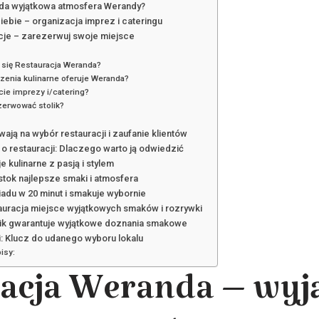
ląda wyjątkowa atmosfera Werandy?
ebie – organizacja imprez i cateringu
cje – zarezerwuj swoje miejsce
się Restauracja Weranda?
zenia kulinarne oferuje Weranda?
cie imprezy i/catering?
zerwować stolik?
ają na wybór restauracji i zaufanie klientów
o restauracji: Dlaczego warto ją odwiedzić
e kulinarne z pasją i stylem
stok najlepsze smaki i atmosfera
iadu w 20 minut i smakuje wybornie
auracja miejsce wyjątkowych smaków i rozrywki
oik gwarantuje wyjątkowe doznania smakowe
i: Klucz do udanego wyboru lokalu
isy:
racja Weranda – wyj