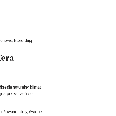
onowe, które dają
fera
reśla naturalny klimat
ajdą przestrzeń do
ranżowane stoły, świece,