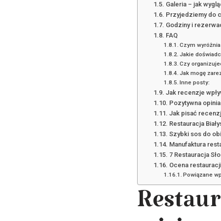
Galeria – jak wyg
Przyjedziemy do ci
Godziny i rezerwa
FAQ
Czym wyróżnia 
Jakie doświadc
Czy organizuje
Jak mogę zare
Inne posty:
Jak recenzje wpływ
Pozytywna opinia 
Jak pisać recenzj
Restauracja Biały
Szybki sos do ob
Manufaktura rest
7 Restauracja Sł
Ocena restauracj
Powiązane wp
Restau