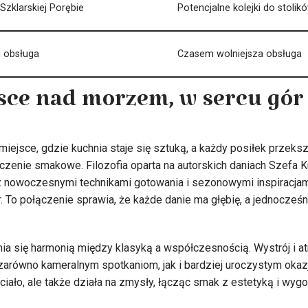
Szklarskiej Porębie
Potencjalne kolejki do stolik
i obsługa
Czasem wolniejsza obsługa
sce nad morzem, w sercu gór
iejsce, gdzie kuchnia staje się sztuką, a każdy posiłek przeksz
enie smakowe. Filozofia oparta na autorskich daniach Szefa K
z nowoczesnymi technikami gotowania i sezonowymi inspiracjam
. To połączenie sprawia, że każde danie ma głębię, a jednocześn
żnia się harmonią między klasyką a współczesnością. Wystrój i 
zarówno kameralnym spotkaniom, jak i bardziej uroczystym okaz
ciało, ale także działa na zmysły, łącząc smak z estetyką i wygo