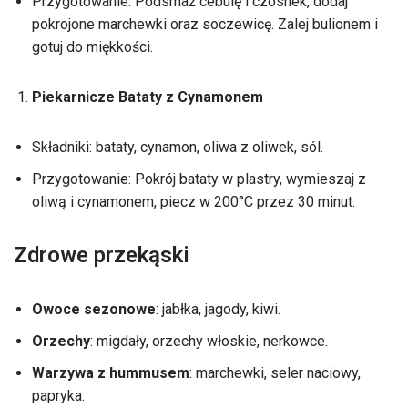
Przygotowanie: Podsmaż cebulę i czosnek, dodaj
pokrojone marchewki oraz soczewicę. Zalej bulionem i
gotuj do miękkości.
Piekarnicze Bataty z Cynamonem
Składniki: bataty, cynamon, oliwa z oliwek, sól.
Przygotowanie: Pokrój bataty w plastry, wymieszaj z
oliwą i cynamonem, piecz w 200°C przez 30 minut.
Zdrowe przekąski
Owoce sezonowe
: jabłka, jagody, kiwi.
Orzechy
: migdały, orzechy włoskie, nerkowce.
Warzywa z hummusem
: marchewki, seler naciowy,
papryka.