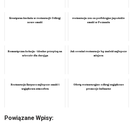
Kreatywna kuchnia w restauracji: Odkryj
restauracja zen on perfekcyjne japońskie
nowe smaki
smaki w Poznaniu
Romantyczna kolacja - idealne przepisy na
Jak oceniać restauracje by znaleźć najlepsze
wieczór dla dwojga
miejsca
Restauracja Karpacz najlepsze smaki i
Oferty restauracyjne: odkryj wyjątkowe
wyjątkowa atmosfera
promocje kulinarne
Powiązane Wpisy: