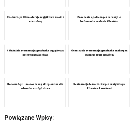
Restauracja Oliva oferuje wyjątkowe smaki i
Znaczenie społecznych recenzji w
atmosferę
budowaniu zaufania klientów
Chinkalnia restauracja gruzińska wyjątkowa
Genatsvale restauracja gruzińska zachwyca
autentyczna kuchnia
autentycznym smakiem
Novamed.pl – nowoczesny sklep online dla
Restauracja leśna zachwyca rustykalnym
zdrowia, urody i domu
klimatem i smakami
Powiązane Wpisy: