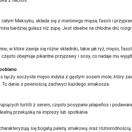
ąska z nachos.
w całym Meksyku, składa się z mielonego mięsa, fasoli i przypr
ina bardziej gulasz niż zupę. Jest idealne na chłodne dni, rozgr
nne, w które zawija się różne składniki, takie jak ryż, mięso, fa
 często obejmuje pikantne przyprawy i sosy, co nadaje mu wyj
 poblano
s łączy soczyste mięso indyka z gęstym sosem mole, który zaw
y. To danie z pewnością zachwyci każdego smakosza.
rupiących tortilli z serem, często posypane jalapeños i podawan
dealną przekąskę na imprezy lub spotkania.
charakteryzują się bogatą paletą smakową oraz różnorodnością 