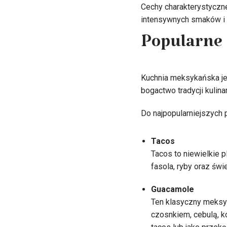
Cechy charakterystyczne
intensywnych smaków i 
Popularne
Kuchnia meksykańska jes
bogactwo tradycji kulina
Do najpopularniejszych 
Tacos
Tacos to niewielkie p
fasola, ryby oraz św
Guacamole
Ten klasyczny meksyk
czosnkiem, cebulą, k