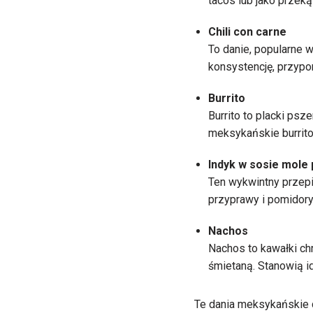
tacos lub jako przek
Chili con carne
To danie, popularne 
konsystencję, przypom
Burrito
Burrito to placki psze
meksykańskie burrito
Indyk w sosie mole
Ten wykwintny przepi
przyprawy i pomidor
Nachos
Nachos to kawałki ch
śmietaną. Stanowią i
Te dania meksykańskie 