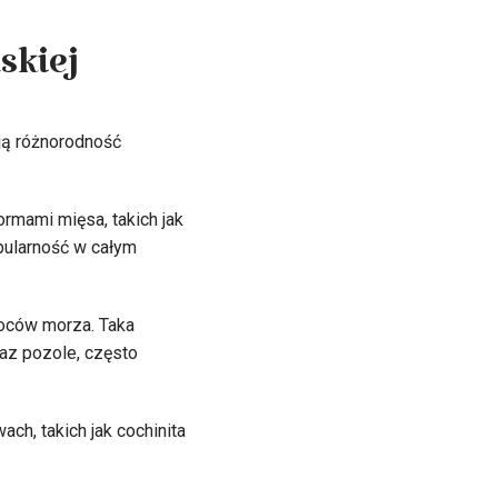
skiej
ją różnorodność
rmami mięsa, takich jak
opularność w całym
woców morza. Taka
az pozole, często
ch, takich jak cochinita