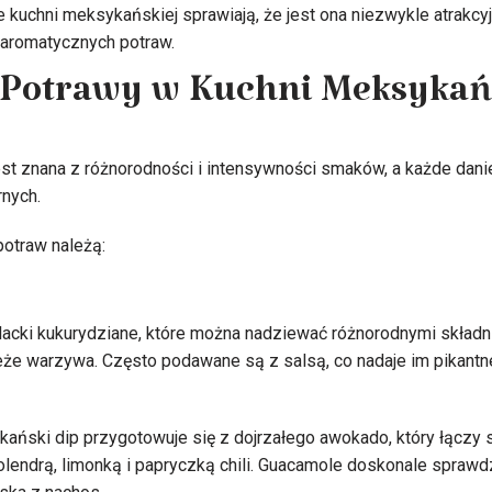
 kuchni meksykańskiej sprawiają, że jest ona niezwykle atrakcy
aromatycznych potraw.
 Potrawy w Kuchni Meksykań
t znana z różnorodności i intensywności smaków, a każde dani
rnych.
potraw należą:
lacki kukurydziane, które można nadziewać różnorodnymi składni
ieże warzywa. Często podawane są z salsą, co nadaje im pikantn
ański dip przygotowuje się z dojrzałego awokado, który łączy 
olendrą, limonką i papryczką chili. Guacamole doskonale sprawdz