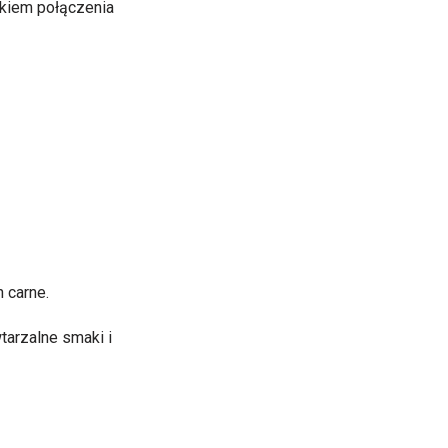
ikiem połączenia
n carne.
arzalne smaki i