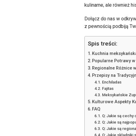
kulinarne, ale również hi
Dołącz do nas w odkrywan
z pewnością podbiją Two
Spis treści:
Kuchnia meksykańska
Popularne Potrawy w
Regionalne Różnice 
Przepisy na Tradycyj
Enchiladas
Fajitas
Meksykańskie Zup
Kulturowe Aspekty K
FAQ
Q: Jakie są cechy
Q: Jakie są najpop
Q: Jakie są region
Q: Jakie składniki