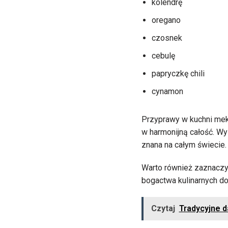
kolendrę
oregano
czosnek
cebulę
papryczkę chili
cynamon
Przyprawy w kuchni mek
w harmonijną całość. Wys
znana na całym świecie.
Warto również zaznaczyć
bogactwa kulinarnych d
Czytaj
Tradycyjne d