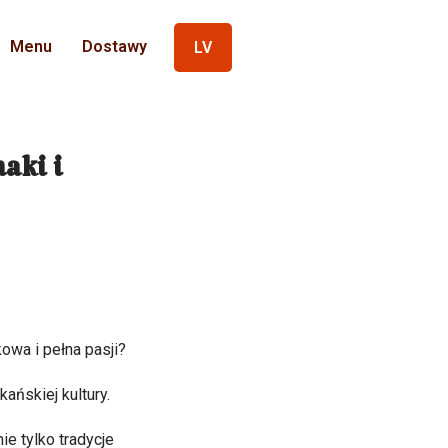
Menu
Dostawy
LV
aki i
owa i pełna pasji?
ańskiej kultury.
e tylko tradycje