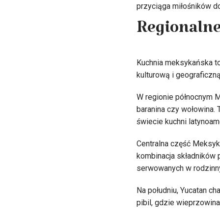
przyciąga miłośników do
Regionalne
Kuchnia meksykańska to
kulturową i geograficzną 
W regionie północnym Me
baranina czy wołowina. 
świecie kuchni latynoam
Centralna część Meksyku
kombinacja składników p
serwowanych w rodzinny
Na południu, Yucatan ch
pibil, gdzie wieprzowin