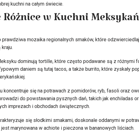
brej kuchni na całym świecie.
 Różnice w Kuchni Meksykań
 prawdziwa mozaika regionalnych smaków, które odzwierciedla
kraju.
ksyku dominują tortille, które często podawane są z różnymi fo
Typowym daniem są tutaj tacos, a także burrito, które zyskały p
erykańskiej.
 koncentruje się na potrawach z pomidorów, ryb, fasoli oraz o
rowadzi do powstawania pysznych dań, takich jak enchiladas or
ch imprezach i obchodach świątecznych.
arakteryzuje się słodkimi smakami, doskonale oddanymi w potrawa
a jest marynowana w achiote i pieczona w bananowych liściach.