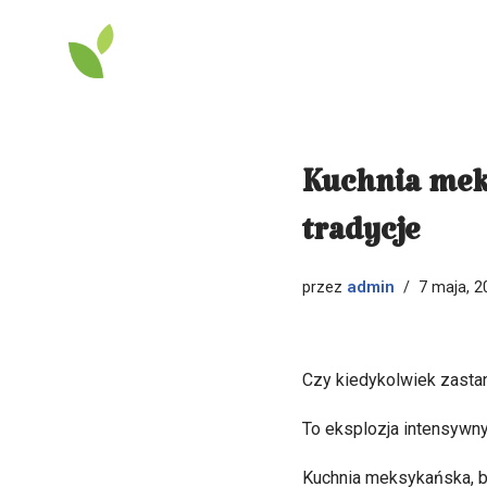
Przejdź
do
treści
Kuchnia mek
tradycje
admin
przez
7 maja, 2
Czy kiedykolwiek zastan
To eksplozja intensywny
Kuchnia meksykańska, bo