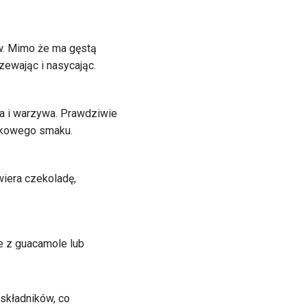
aw. Mimo że ma gęstą
zewając i nasycając.
sola i warzywa. Prawdziwie
ątkowego smaku.
iera czekoladę,
e z guacamole lub
składników, co