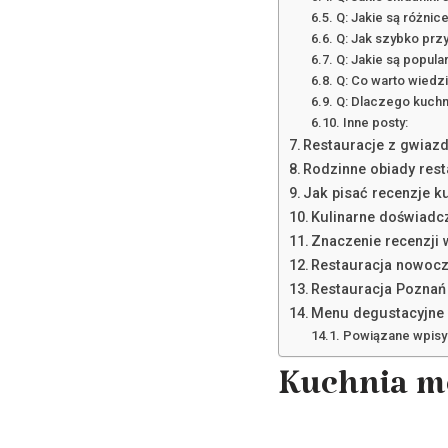
Q: Jakie są różni
Q: Jak szybko prz
Q: Jakie są popul
Q: Co warto wiedz
Q: Dlaczego kuchn
Inne posty:
Restauracje z gwiazd
Rodzinne obiady rest
Jak pisać recenzje ku
Kulinarne doświadcz
Znaczenie recenzji
Restauracja nowocz
Restauracja Poznań
Menu degustacyjne 
Powiązane wpisy
Kuchnia m