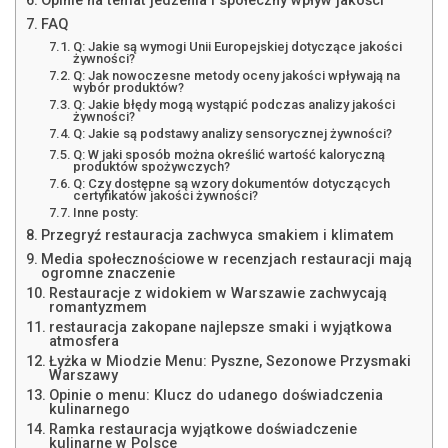
Opinie na temat jedzenia i społeczny wpływ jakości
FAQ
Q: Jakie są wymogi Unii Europejskiej dotyczące jakości
żywności?
Q: Jak nowoczesne metody oceny jakości wpływają na
wybór produktów?
Q: Jakie błędy mogą wystąpić podczas analizy jakości
żywności?
Q: Jakie są podstawy analizy sensorycznej żywności?
Q: W jaki sposób można określić wartość kaloryczną
produktów spożywczych?
Q: Czy dostępne są wzory dokumentów dotyczących
certyfikatów jakości żywności?
Inne posty:
Przegryź restauracja zachwyca smakiem i klimatem
Media społecznościowe w recenzjach restauracji mają
ogromne znaczenie
Restauracje z widokiem w Warszawie zachwycają
romantyzmem
restauracja zakopane najlepsze smaki i wyjątkowa
atmosfera
Łyżka w Miodzie Menu: Pyszne, Sezonowe Przysmaki
Warszawy
Opinie o menu: Klucz do udanego doświadczenia
kulinarnego
Ramka restauracja wyjątkowe doświadczenie
kulinarne w Polsce