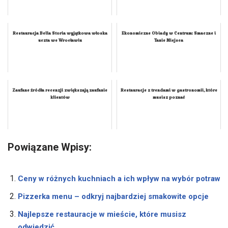
Restauracja Bella Storia wyjątkowa włoska
Ekonomiczne Obiady w Centrum: Smaczne i
uczta we Wrocławiu
Tanie Miejsca
Zaufane źródła recenzji zwiększają zaufanie
Restauracje z trendami w gastronomii, które
klientów
musisz poznać
Powiązane Wpisy:
Ceny w różnych kuchniach a ich wpływ na wybór potraw
Pizzerka menu – odkryj najbardziej smakowite opcje
Najlepsze restauracje w mieście, które musisz
odwiedzić