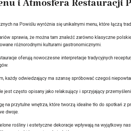
nu i Atmosfera Restauracji 
cznych na Powiślu wyróżnia się unikalnymi menu, które łączą tr
nariów sprawia, że można tam znaleźć zarówno klasyczne polskie 
rowane różnorodnymi kulturami gastronomicznymi.
estauracje oferują nowoczesne interpretacje tradycyjnych recept
rgów.
om, każdy odwiedzający ma szansę spróbować czegoś niepowta
le jest często opisany jako relaksujący i sprzyjający przemyślen
 na przytulne wnętrza, które tworzą idealne tło do spotkań z pr
we dwoje.
elone rośliny i estetyczne dekoracje wpływają na wyjątkowy nastr