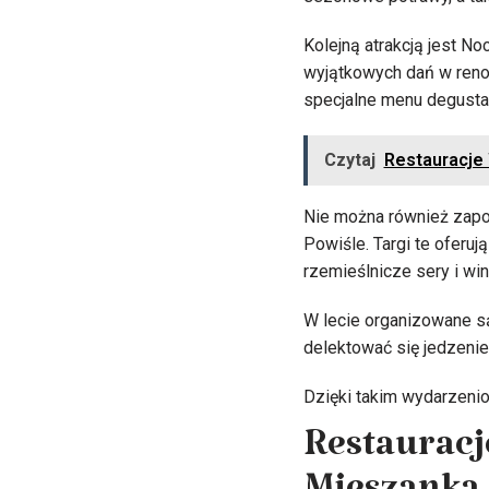
Kolejną atrakcją jest No
wyjątkowych dań w reno
specjalne menu degustac
Czytaj
Restauracje 
Nie można również zapom
Powiśle. Targi te oferu
rzemieślnicze sery i win
W lecie organizowane są 
delektować się jedzenie
Dzięki takim wydarzenio
Restauracj