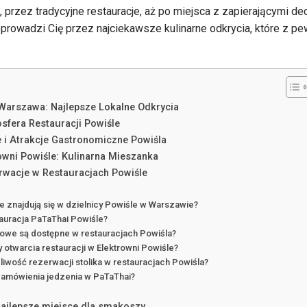
 przez tradycyjne restauracje, aż po miejsca z zapierającymi d
poprowadzi Cię przez najciekawsze kulinarne odkrycia, które z 
 Warszawa: Najlepsze Lokalne Odkrycia
sfera Restauracji Powiśle
 i Atrakcje Gastronomiczne Powiśla
owni Powiśle: Kulinarna Mieszanka
rwacje w Restauracjach Powiśle
je znajdują się w dzielnicy Powiśle w Warszawie?
tauracja PaTaThai Powiśle?
nowe są dostępne w restauracjach Powiśla?
y otwarcia restauracji w Elektrowni Powiśle?
żliwość rezerwacji stolika w restauracjach Powiśla?
 zamówienia jedzenia w PaTaThai?
najlepsze miejsce dla smakoszy