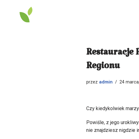
Przejdź
do
treści
Restauracje 
Regionu
admin
przez
24 marca
Czy kiedykolwiek marzył
Powiśle, z jego urokliw
nie znajdziesz nigdzie in