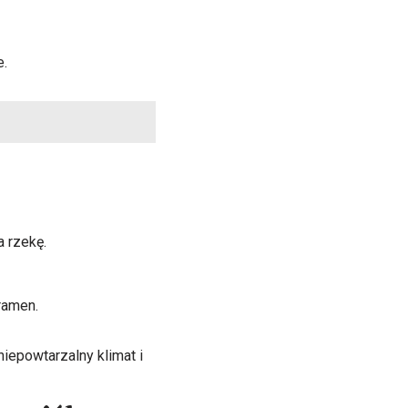
e.
a rzekę.
ramen.
iepowtarzalny klimat i