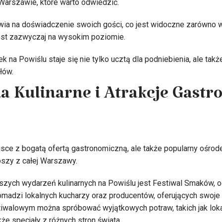
Warszawie, które warto odwiedzić.
wia na doświadczenie swoich gości, co jest widoczne zarówno 
 jest zazwyczaj na wysokim poziomie.
k na Powiślu staje się nie tylko ucztą dla podniebienia, ale ta
łów.
 Kulinarne i Atrakcje Gast
ejsce z bogatą ofertą gastronomiczną, ale także popularny ośrod
szy z całej Warszawy.
szych wydarzeń kulinarnych na Powiślu jest Festiwal Smaków, 
romadzi lokalnych kucharzy oraz producentów, oferujących swoje 
tiwalowym można spróbować wyjątkowych potraw, takich jak lok
że specjały z różnych stron świata.