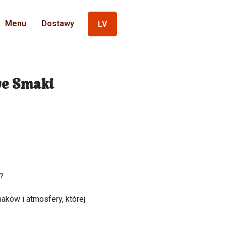
Menu
Dostawy
LV
we Smaki
?
aków i atmosfery, której