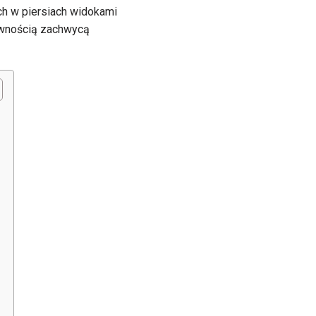
ech w piersiach widokami
pewnością zachwycą