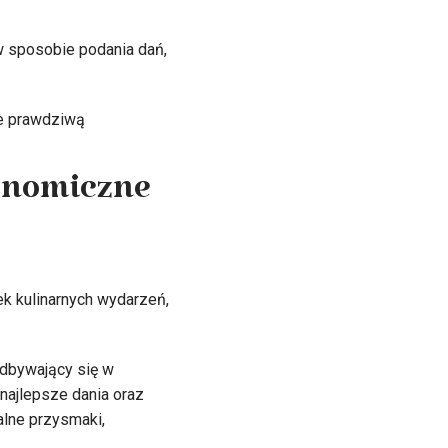
w sposobie podania dań,
kże prawdziwą
ronomiczne
ek kulinarnych wydarzeń,
odbywający się w
najlepsze dania oraz
alne przysmaki,