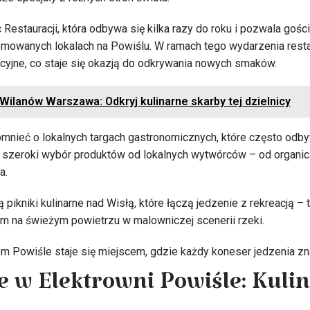
c Restauracji, która odbywa się kilka razy do roku i pozwala go
mowanych lokalach na Powiślu. W ramach tego wydarzenia resta
yjne, co staje się okazją do odkrywania nowych smaków.
Wilanów Warszawa: Odkryj kulinarne skarby tej dzielnicy
nieć o lokalnych targach gastronomicznych, które często odby
ją szeroki wybór produktów od lokalnych wytwórców – od organ
a.
pikniki kulinarne nad Wisłą, które łączą jedzenie z rekreacją – 
m na świeżym powietrzu w malowniczej scenerii rzeki.
m Powiśle staje się miejscem, gdzie każdy koneser jedzenia zna
e w Elektrowni Powiśle: Kuli