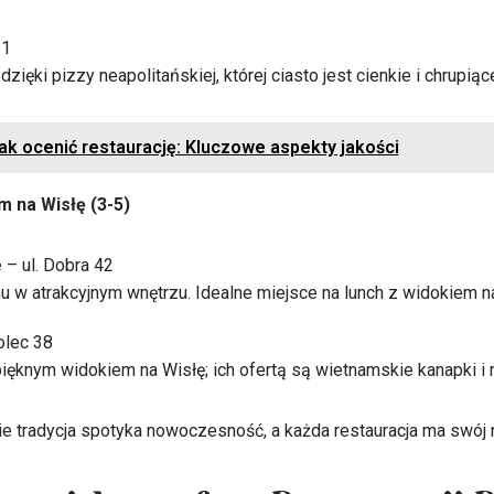
11
ięki pizzy neapolitańskiej, której ciasto jest cienkie i chrupiąc
k ocenić restaurację: Kluczowe aspekty jakości
m na Wisłę (3-5)
e
– ul. Dobra 42
u w atrakcyjnym wnętrzu. Idealne miejsce na lunch z widokiem n
olec 38
pięknym widokiem na Wisłę; ich ofertą są wietnamskie kanapki i 
ie tradycja spotyka nowoczesność, a każda restauracja ma swój n