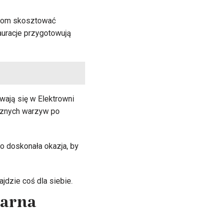
ściom skosztować
uracje przygotowują
wają się w Elektrowni
icznych warzyw po
to doskonała okazja, by
jdzie coś dla siebie.
narna