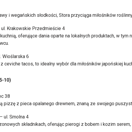
awy i wegańskich słodkości, Stora przyciąga miłośników roślinn
 ul. Krakowskie Przedmieście 4
uchnią, oferujące dania oparte na lokalnych produktach, w tym 
wcu.
. Wioślarska 6
ceviche tacos, to idealny wybór dla miłośników japońskiej kuch
5-10)
ec 38
ą pizzę z pieca opalanego drewnem, znaną ze swojego puszyst
– ul. Smolna 4
ezonowych składnikach, oferując pierogi z bobem i kozim serem,