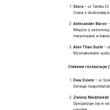
Stora
– ul. Tamka 33
Znana z doskonałej k
Aleksander Baron
–
Miejsce z sezonową k
marynowane w kakao
Alon Than Sushi
– ul
Wysmakowane sushi z 
Ciekawe restauracje (
Dwa Osiem
– ul. Sol
Serwuje neapolitańsk
Zielony Niedźwiedź
Specjalizuje się w s
ogródek.