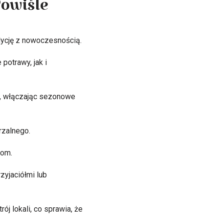
Powiśle
adycję z nowoczesnością.
potrawy, jak i
ur, włączając sezonowe
rzalnego.
iom.
zyjaciółmi lub
ój lokali, co sprawia, że