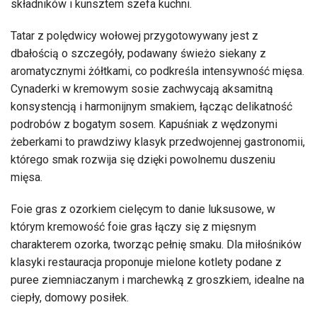
składników i kunsztem szefa kuchni.
Tatar z polędwicy wołowej przygotowywany jest z
dbałością o szczegóły, podawany świeżo siekany z
aromatycznymi żółtkami, co podkreśla intensywność mięsa.
Cynaderki w kremowym sosie zachwycają aksamitną
konsystencją i harmonijnym smakiem, łącząc delikatność
podrobów z bogatym sosem. Kapuśniak z wędzonymi
żeberkami to prawdziwy klasyk przedwojennej gastronomii,
którego smak rozwija się dzięki powolnemu duszeniu
mięsa.
Foie gras z ozorkiem cielęcym to danie luksusowe, w
którym kremowość foie gras łączy się z mięsnym
charakterem ozorka, tworząc pełnię smaku. Dla miłośników
klasyki restauracja proponuje mielone kotlety podane z
puree ziemniaczanym i marchewką z groszkiem, idealne na
ciepły, domowy posiłek.