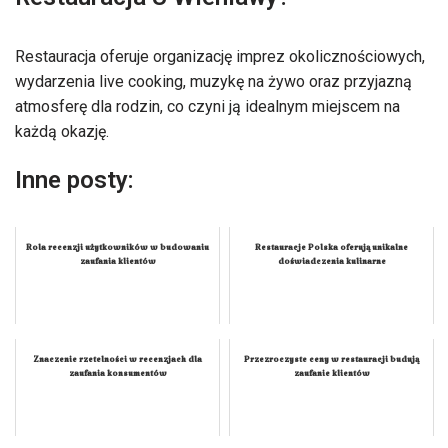
Restauracja oferuje organizację imprez okolicznościowych,
wydarzenia live cooking, muzykę na żywo oraz przyjazną
atmosferę dla rodzin, co czyni ją idealnym miejscem na
każdą okazję.
Inne posty:
Rola recenzji użytkowników w budowaniu
Restauracje Polska oferują unikalne
zaufania klientów
doświadczenia kulinarne
Znaczenie rzetelności w recenzjach dla
Przezroczyste ceny w restauracji budują
zaufania konsumentów
zaufanie klientów