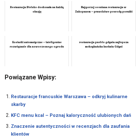
Restauracja Bielsko doskonała na każdą
Najgorzej oceniana restauracja w
okazję
Zakopanem – prawdziwe powody porażki
Kosiarki automatyczne – inteligentne
restauracja pueblo gdynia najlepsza
rozwiązanie dla nowoczesnego ogrodu
meksykańska kuchnia Gdyni
Powiązane Wpisy:
Restauracje francuskie Warszawa – odkryj kulinarne
skarby
KFC menu kcal – Poznaj kaloryczność ulubionych dań
Znaczenie autentyczności w recenzjach dla zaufania
klientów