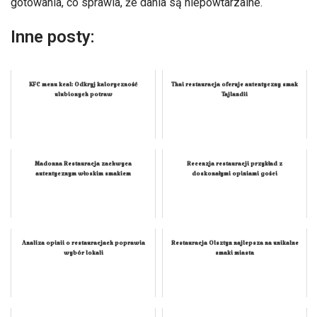
gotowania, co sprawia, że dania są niepowtarzalne.
Inne posty:
KFC menu kcal: Odkryj kaloryczność
Thai restauracja oferuje autentyczny smak
ulubionych potraw
Tajlandii
Madonna Restauracja zachwyca
Recenzja restauracji przykład z
autentycznym włoskim smakiem
doskonałymi opiniami gości
Analiza opinii o restauracjach poprawia
Restauracja Olsztyn najlepsza na unikalne
wybór lokali
smaki miasta