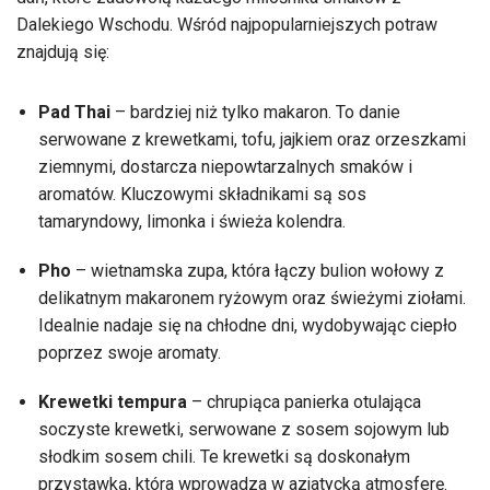
Dalekiego Wschodu. Wśród najpopularniejszych potraw
znajdują się:
Pad Thai
– bardziej niż tylko makaron. To danie
serwowane z krewetkami, tofu, jajkiem oraz orzeszkami
ziemnymi, dostarcza niepowtarzalnych smaków i
aromatów. Kluczowymi składnikami są sos
tamaryndowy, limonka i świeża kolendra.
Pho
– wietnamska zupa, która łączy bulion wołowy z
delikatnym makaronem ryżowym oraz świeżymi ziołami.
Idealnie nadaje się na chłodne dni, wydobywając ciepło
poprzez swoje aromaty.
Krewetki tempura
– chrupiąca panierka otulająca
soczyste krewetki, serwowane z sosem sojowym lub
słodkim sosem chili. Te krewetki są doskonałym
przystawką, która wprowadza w azjatycką atmosferę.