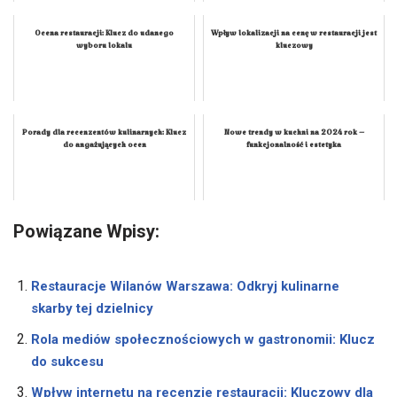
Ocena restauracji: Klucz do udanego
Wpływ lokalizacji na cenę w restauracji jest
wyboru lokalu
kluczowy
Porady dla recenzentów kulinarnych: Klucz
Nowe trendy w kuchni na 2024 rok –
do angażujących ocen
funkcjonalność i estetyka
Powiązane Wpisy:
Restauracje Wilanów Warszawa: Odkryj kulinarne
skarby tej dzielnicy
Rola mediów społecznościowych w gastronomii: Klucz
do sukcesu
Wpływ internetu na recenzje restauracji: Kluczowy dla