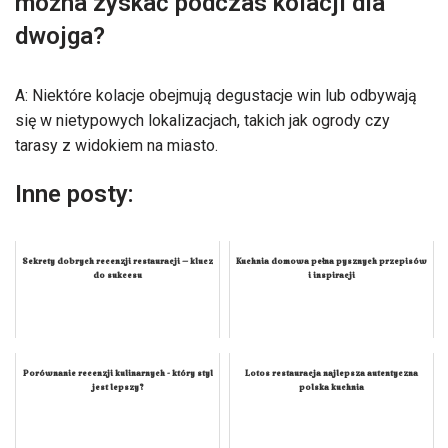
można zyskać podczas kolacji dla
dwojga?
A: Niektóre kolacje obejmują degustacje win lub odbywają
się w nietypowych lokalizacjach, takich jak ogrody czy
tarasy z widokiem na miasto.
Inne posty:
Sekrety dobrych recenzji restauracji – klucz
Kuchnia domowa pełna pysznych przepisów
do sukcesu
i inspiracji
Porównanie recenzji kulinarnych - który styl
Lotos restauracja najlepsza autentyczna
jest lepszy?
polska kuchnia