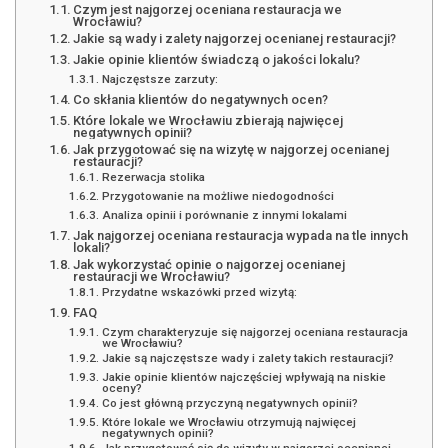
Czym jest najgorzej oceniana restauracja we
Wrocławiu?
Jakie są wady i zalety najgorzej ocenianej restauracji?
Jakie opinie klientów świadczą o jakości lokalu?
Najczęstsze zarzuty:
Co skłania klientów do negatywnych ocen?
Które lokale we Wrocławiu zbierają najwięcej
negatywnych opinii?
Jak przygotować się na wizytę w najgorzej ocenianej
restauracji?
Rezerwacja stolika
Przygotowanie na możliwe niedogodności
Analiza opinii i porównanie z innymi lokalami
Jak najgorzej oceniana restauracja wypada na tle innych
lokali?
Jak wykorzystać opinie o najgorzej ocenianej
restauracji we Wrocławiu?
Przydatne wskazówki przed wizytą:
FAQ
Czym charakteryzuje się najgorzej oceniana restauracja
we Wrocławiu?
Jakie są najczęstsze wady i zalety takich restauracji?
Jakie opinie klientów najczęściej wpływają na niskie
oceny?
Co jest główną przyczyną negatywnych opinii?
Które lokale we Wrocławiu otrzymują najwięcej
negatywnych opinii?