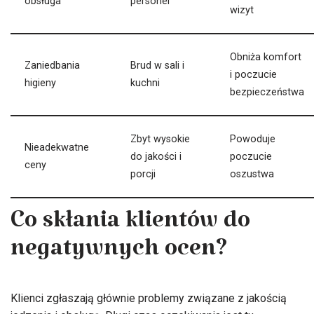
obsługa
personel
wizyt
Obniża komfort
Zaniedbania
Brud w sali i
i poczucie
higieny
kuchni
bezpieczeństwa
Zbyt wysokie
Powoduje
Nieadekwatne
do jakości i
poczucie
ceny
porcji
oszustwa
Co skłania klientów do
negatywnych ocen?
Klienci zgłaszają głównie problemy związane z jakością