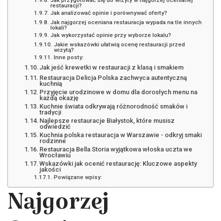
Jak przygotować się do wizyty w najgorzej ocenianej
restauracji?
Jak analizować opinie i porównywać oferty?
Jak najgorzej oceniana restauracja wypada na tle innych
lokali?
Jak wykorzystać opinie przy wyborze lokalu?
Jakie wskazówki ułatwią ocenę restauracji przed
wizytą?
Inne posty:
Jak jeść krewetki w restauracji z klasą i smakiem
Restauracja Delicja Polska zachwyca autentyczną
kuchnią
Przyjęcie urodzinowe w domu dla dorosłych menu na
każdą okazję
Kuchnie świata odkrywają różnorodność smaków i
tradycji
Najlepsze restauracje Białystok, które musisz
odwiedzić
Kuchnia polska restauracja w Warszawie - odkryj smaki
rodzinne
Restauracja Bella Storia wyjątkowa włoska uczta we
Wrocławiu
Wskazówki jak ocenić restaurację: Kluczowe aspekty
jakości
Powiązane wpisy:
Najgorzej