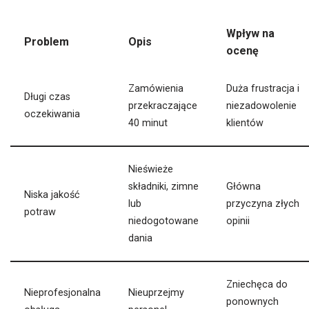
Wpływ na
Problem
Opis
ocenę
Zamówienia
Duża frustracja i
Długi czas
przekraczające
niezadowolenie
oczekiwania
40 minut
klientów
Nieświeże
składniki, zimne
Główna
Niska jakość
lub
przyczyna złych
potraw
niedogotowane
opinii
dania
Zniechęca do
Nieprofesjonalna
Nieuprzejmy
ponownych