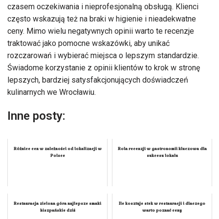
czasem oczekiwania i nieprofesjonalną obsługą. Klienci
często wskazują też na braki w higienie i nieadekwatne
ceny. Mimo wielu negatywnych opinii warto te recenzje
traktować jako pomocne wskazówki, aby unikać
rozczarowań i wybierać miejsca o lepszym standardzie.
Świadome korzystanie z opinii klientów to krok w stronę
lepszych, bardziej satysfakcjonujących doświadczeń
kulinarnych we Wrocławiu.
Inne posty:
Różnice cen w zależności od lokalizacji w
Rola recenzji w gastronomii kluczowa dla
Polsce
sukcesu lokalu
Restauracja zielona góra najlepsze smaki
Ile kosztuje stek w restauracji i dlaczego
hiszpańskie dziś
warto poznać ceny