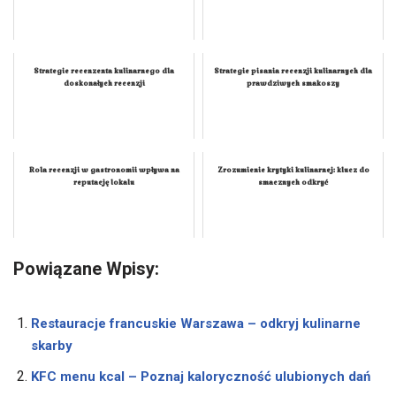
Strategie recenzenta kulinarnego dla
Strategie pisania recenzji kulinarnych dla
doskonałych recenzji
prawdziwych smakoszy
Rola recenzji w gastronomii wpływa na
Zrozumienie krytyki kulinarnej: klucz do
reputację lokalu
smacznych odkryć
Powiązane Wpisy:
Restauracje francuskie Warszawa – odkryj kulinarne
skarby
KFC menu kcal – Poznaj kaloryczność ulubionych dań